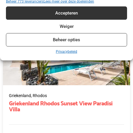
Beheer 773 leveranciers
Lees meer over deze doeleinden
Accepteren
Weiger
Beheer opties
Privacybeleid
Griekenland,
Rhodos
Griekenland Rhodos Sunset View Paradisi
Villa