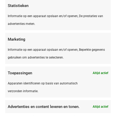
Statistieken
Informatie op een apparaat opslaan en/of openen, De prestaties van
advertenties meten.
Marketing
Informatie op een apparaat opslaan en/of openen, Beperkte gegevens
gebruiken om advertenties te selecteren.
Toepassingen
Altijd actief
Griekenland,
Corfu
Griekenland Corfu Fly-drive Kleurrijk Corfu –
Apparaten identificeren op basis van automatisch
Island of Colours
verzonden informatie.
Advertenties en content leveren en tonen.
Altijd actief
€ 826,00