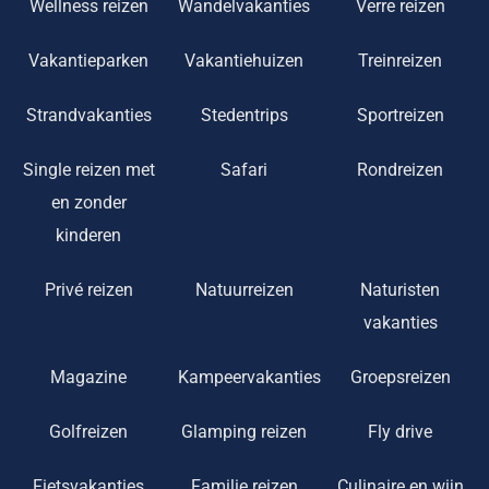
Wellness reizen
Wandelvakanties
Verre reizen
Vakantieparken
Vakantiehuizen
Treinreizen
Strandvakanties
Stedentrips
Sportreizen
Single reizen met
Safari
Rondreizen
en zonder
kinderen
Privé reizen
Natuurreizen
Naturisten
vakanties
Magazine
Kampeervakanties
Groepsreizen
Golfreizen
Glamping reizen
Fly drive
Fietsvakanties
Familie reizen
Culinaire en wijn