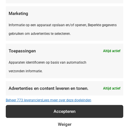
Marketing
Nederland,
Friesland
Informatie op een apparaat opslaan en/of openen, Beperkte gegevens
Friesland Hindeloopen EuroParcs
Hindeloopen
gebruiken om advertenties te selecteren.
Toepassingen
Altijd actief
€ 480,08
Apparaten identificeren op basis van automatisch
verzonden informatie.
Advertenties en content leveren en tonen.
Altijd actief
Beheer 773 leveranciers
Lees meer over deze doeleinden
Accepteren
Weiger