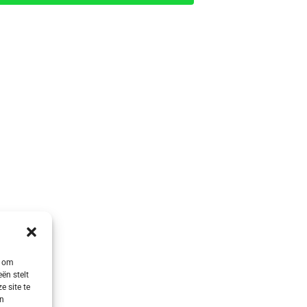
s om
ën stelt
e site te
en