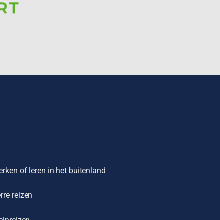
rken of leren in het buitenland
rre reizen
einreizen