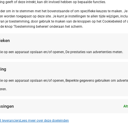
g geeft of deze intrekt, kan dit invloed hebben op bepaalde functies.
onder om in te stemmen met het bovenstaande of om specifieke keuzes te maken. Je
en worden toegepast op deze site. Je kunt je instellingen te allen tijde wijzigen, inclu
van je toestemming, door gebruik te maken van de knoppen op het Cookiebeleid of 
p de knop 'Toestemming beheren' onderaan het scherm.
tieken
ie op een apparaat opslaan en/of openen, De prestaties van advertenties meten.
ing
ie op een apparaat opslaan en/of openen, Beperkte gegevens gebruiken om adverte
eren.
gië,
Brussel
Spanje,
Mad
ussel Vilvoorde Campanile Hotel
Madrid M
ssingen
ussel Vilvoorde
City Cen
Alt
n identificeren op basis van automatisch verzonden informatie.
 leveranciers
Lees meer over deze doeleinden