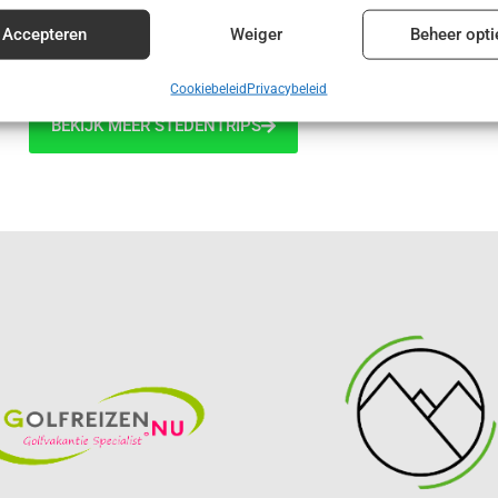
€ 42,50
enties en content leveren en tonen.
Alt
Accepteren
Weiger
Beheer opti
Cookiebeleid
Privacybeleid
BEKIJK MEER STEDENTRIPS