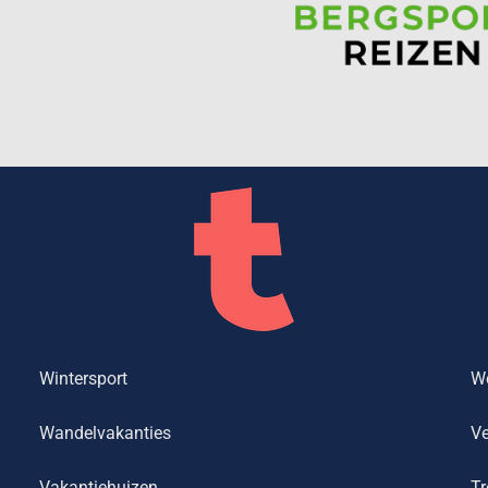
Wintersport
We
Wandelvakanties
Ve
Vakantiehuizen
Tr