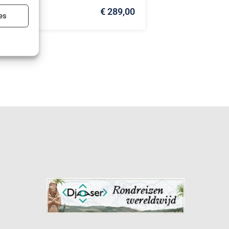
€ 289,00
ijd actief
es