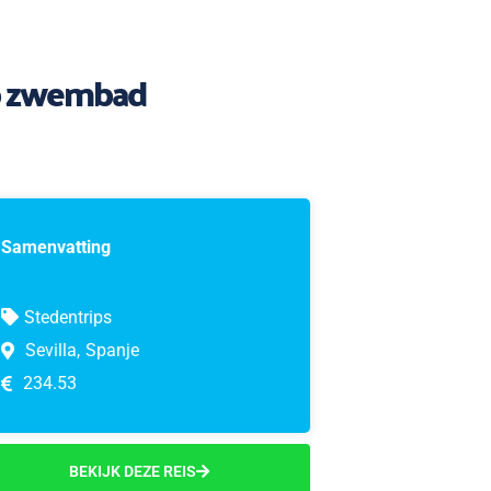
top zwembad
Samenvatting
Stedentrips
Sevilla,
Spanje
234.53
BEKIJK DEZE REIS