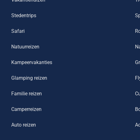
Stedentrips
Sp
Safari
R
Natuurreizen
Na
Kampeervakanties
Gr
Glamping reizen
Fl
Familie reizen
Cu
Camperreizen
Bo
Auto reizen
Ac