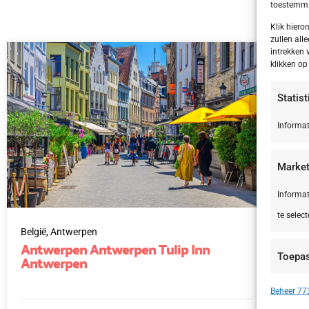
toestemmin
Klik hier
zullen alle
intrekken 
klikken o
Statis
Informat
Market
Informat
te select
België,
Antwerpen
Bel
Antwerpen Antwerpen Tulip Inn
Br
Antwerpen
Toepa
Br
Apparate
Beheer 773