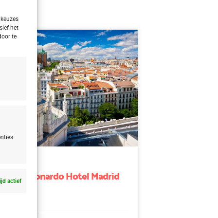
 keuzes
sief het
door te
nties
rid
adrid Leonardo Hotel Madrid
ter
ijd actief