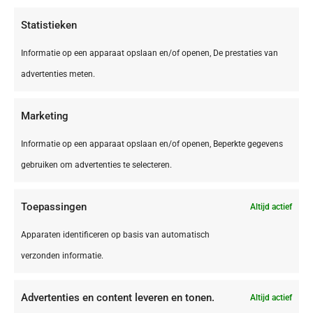
€ 40,00
Statistieken
Informatie op een apparaat opslaan en/of openen, De prestaties van
advertenties meten.
Marketing
Informatie op een apparaat opslaan en/of openen, Beperkte gegevens
gebruiken om advertenties te selecteren.
Toepassingen
Altijd actief
België,
Brussel
Apparaten identificeren op basis van automatisch
Brussel Vilvoorde Campanile Hotel Brussel
verzonden informatie.
Vilvoorde
Advertenties en content leveren en tonen.
Altijd actief