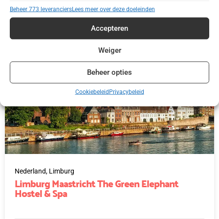
€ 42,50
Beheer 773 leveranciers
Lees meer over deze doeleinden
Accepteren
Weiger
Beheer opties
Cookiebeleid
Privacybeleid
Nederland,
Limburg
Limburg Maastricht The Green Elephant
Hostel & Spa