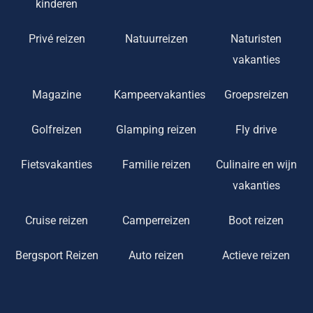
kinderen
Privé reizen
Natuurreizen
Naturisten
vakanties
Magazine
Kampeervakanties
Groepsreizen
Golfreizen
Glamping reizen
Fly drive
Fietsvakanties
Familie reizen
Culinaire en wijn
vakanties
Cruise reizen
Camperreizen
Boot reizen
Bergsport Reizen
Auto reizen
Actieve reizen