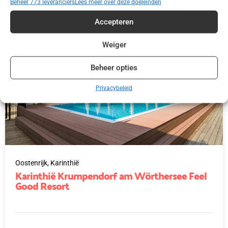
Beheer 773 leveranciers
Lees meer over deze doeleinden
Accepteren
Weiger
Beheer opties
Privacybeleid
Oostenrijk,
Karinthië
Karinthië Krumpendorf am Wörthersee Feel
Good Resort