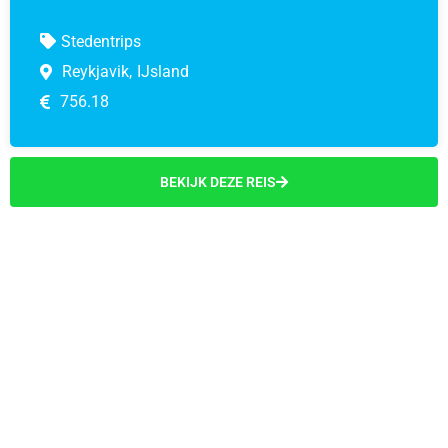
Stedentrips
Reykjavik,
IJsland
756.18
BEKIJK DEZE REIS