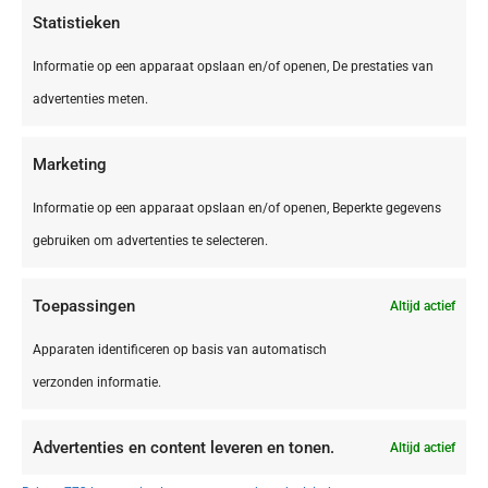
Statistieken
Informatie op een apparaat opslaan en/of openen, De prestaties van
advertenties meten.
Marketing
Informatie op een apparaat opslaan en/of openen, Beperkte gegevens
gebruiken om advertenties te selecteren.
Toepassingen
Altijd actief
België,
Antwerpen
Antwerpen Antwerpen Tulip Inn Antwerpen
Apparaten identificeren op basis van automatisch
verzonden informatie.
Advertenties en content leveren en tonen.
Altijd actief
€ 40,00