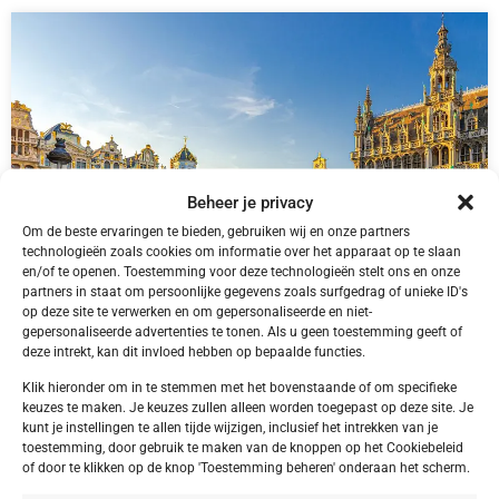
Beheer je privacy
Om de beste ervaringen te bieden, gebruiken wij en onze partners
technologieën zoals cookies om informatie over het apparaat op te slaan
en/of te openen. Toestemming voor deze technologieën stelt ons en onze
partners in staat om persoonlijke gegevens zoals surfgedrag of unieke ID's
op deze site te verwerken en om gepersonaliseerde en niet-
België,
Brussel
gepersonaliseerde advertenties te tonen. Als u geen toestemming geeft of
Brussel Vilvoorde Campanile Hotel Brussel
deze intrekt, kan dit invloed hebben op bepaalde functies.
Vilvoorde
Klik hieronder om in te stemmen met het bovenstaande of om specifieke
keuzes te maken. Je keuzes zullen alleen worden toegepast op deze site. Je
kunt je instellingen te allen tijde wijzigen, inclusief het intrekken van je
toestemming, door gebruik te maken van de knoppen op het Cookiebeleid
€ 42,50
of door te klikken op de knop 'Toestemming beheren' onderaan het scherm.