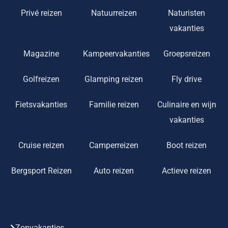
Privé reizen
Natuurreizen
Naturisten
vakanties
Magazine
Kampeervakanties
Groepsreizen
Golfreizen
Glamping reizen
Fly drive
Fietsvakanties
Familie reizen
Culinaire en wijn
vakanties
Cruise reizen
Camperreizen
Boot reizen
Bergsport Reizen
Auto reizen
Actieve reizen
Zonvakanties