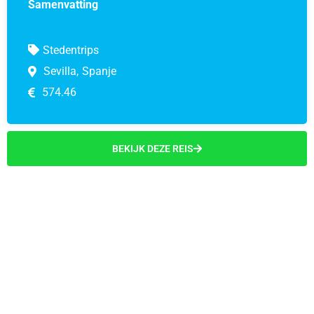
Samenvatting
Stedentrips
Sevilla,
Spanje
574.46
BEKIJK DEZE REIS