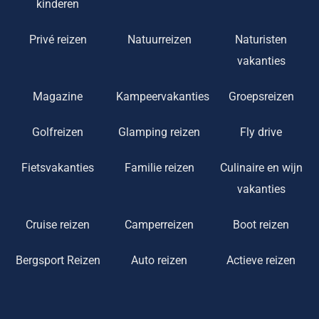
kinderen
Privé reizen
Natuurreizen
Naturisten
vakanties
Magazine
Kampeervakanties
Groepsreizen
Golfreizen
Glamping reizen
Fly drive
Fietsvakanties
Familie reizen
Culinaire en wijn
vakanties
Cruise reizen
Camperreizen
Boot reizen
Bergsport Reizen
Auto reizen
Actieve reizen