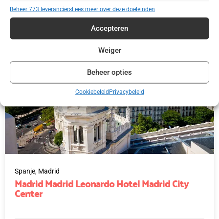
€ 42,50
Beheer 773 leveranciers
Lees meer over deze doeleinden
Accepteren
Weiger
Beheer opties
Cookiebeleid
Privacybeleid
Spanje,
Madrid
Madrid Madrid Leonardo Hotel Madrid City
Center