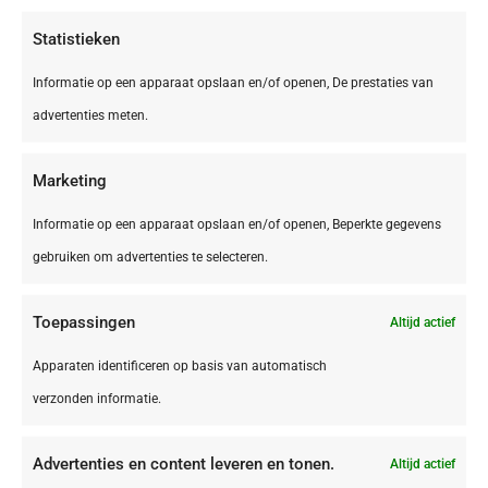
€ 40,00
Statistieken
Informatie op een apparaat opslaan en/of openen, De prestaties van
advertenties meten.
Marketing
Informatie op een apparaat opslaan en/of openen, Beperkte gegevens
gebruiken om advertenties te selecteren.
Toepassingen
Altijd actief
België,
Brussel
Apparaten identificeren op basis van automatisch
Brussel Vilvoorde Campanile Hotel Brussel
verzonden informatie.
Vilvoorde
Advertenties en content leveren en tonen.
Altijd actief