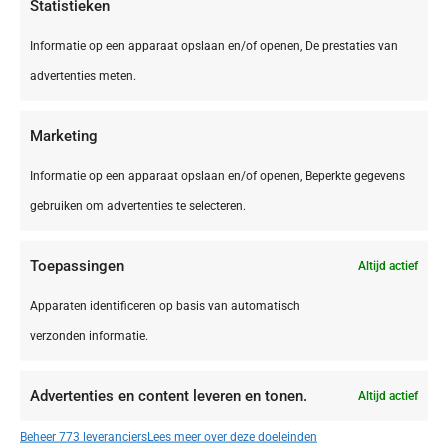
Statistieken
Informatie op een apparaat opslaan en/of openen, De prestaties van
advertenties meten.
Marketing
Informatie op een apparaat opslaan en/of openen, Beperkte gegevens
gebruiken om advertenties te selecteren.
Toepassingen
Altijd actief
België,
Brussel
Brussel Vilvoorde Campanile Hotel Brussel
Apparaten identificeren op basis van automatisch
Vilvoorde
verzonden informatie.
Advertenties en content leveren en tonen.
Altijd actief
€ 42,50
Beheer 773 leveranciers
Lees meer over deze doeleinden