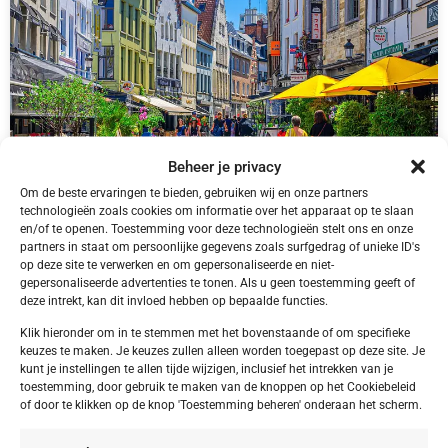
Beheer je privacy
Om de beste ervaringen te bieden, gebruiken wij en onze partners
technologieën zoals cookies om informatie over het apparaat op te slaan
en/of te openen. Toestemming voor deze technologieën stelt ons en onze
partners in staat om persoonlijke gegevens zoals surfgedrag of unieke ID's
België,
Antwerpen
op deze site te verwerken en om gepersonaliseerde en niet-
Antwerpen Antwerpen Tulip Inn Antwerpen
gepersonaliseerde advertenties te tonen. Als u geen toestemming geeft of
deze intrekt, kan dit invloed hebben op bepaalde functies.
Klik hieronder om in te stemmen met het bovenstaande of om specifieke
keuzes te maken. Je keuzes zullen alleen worden toegepast op deze site. Je
kunt je instellingen te allen tijde wijzigen, inclusief het intrekken van je
€ 40,00
toestemming, door gebruik te maken van de knoppen op het Cookiebeleid
of door te klikken op de knop 'Toestemming beheren' onderaan het scherm.