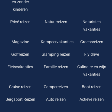
en zonder
kinderen
Privé reizen
Natuurreizen
Naturisten
vakanties
Magazine
Kampeervakanties
Groepsreizen
Golfreizen
Glamping reizen
Fly drive
Fietsvakanties
Familie reizen
Culinaire en wijn
vakanties
Cruise reizen
Camperreizen
Boot reizen
Bergsport Reizen
Auto reizen
Actieve reizen