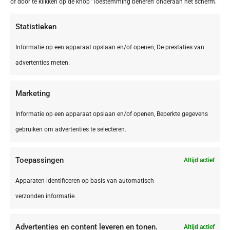
of door te klikken op de knop 'Toestemming beheren' onderaan het scherm.
€ 42,50
Statistieken
Informatie op een apparaat opslaan en/of openen, De prestaties van
advertenties meten.
Marketing
Informatie op een apparaat opslaan en/of openen, Beperkte gegevens
gebruiken om advertenties te selecteren.
Toepassingen
Altijd actief
Apparaten identificeren op basis van automatisch
België,
Antwerpen
Antwerpen Antwerpen Tulip Inn Antwerpen
verzonden informatie.
Advertenties en content leveren en tonen.
Altijd actief