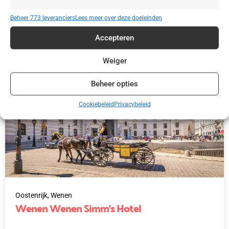
Beheer 773 leveranciers
Lees meer over deze doeleinden
€ 40,00
Accepteren
Weiger
Beheer opties
Cookiebeleid
Privacybeleid
Oostenrijk,
Wenen
Wenen Wenen Simm’s Hotel