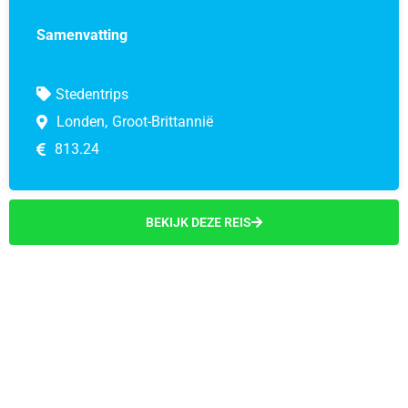
Samenvatting
Stedentrips
Londen,
Groot-Brittannië
813.24
BEKIJK DEZE REIS