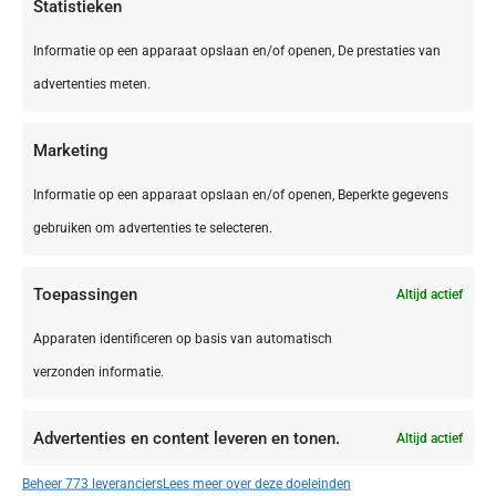
Statistieken
Informatie op een apparaat opslaan en/of openen, De prestaties van
advertenties meten.
Marketing
Informatie op een apparaat opslaan en/of openen, Beperkte gegevens
gebruiken om advertenties te selecteren.
Toepassingen
Altijd actief
België,
Brussel
Brussel Vilvoorde Campanile Hotel Brussel
Apparaten identificeren op basis van automatisch
Vilvoorde
verzonden informatie.
Advertenties en content leveren en tonen.
Altijd actief
€ 42,50
Beheer 773 leveranciers
Lees meer over deze doeleinden