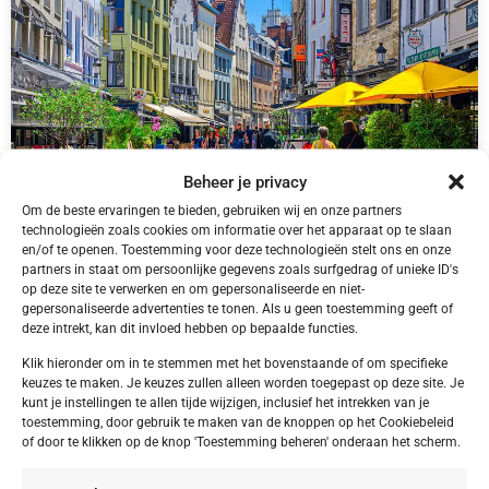
Beheer je privacy
Om de beste ervaringen te bieden, gebruiken wij en onze partners
technologieën zoals cookies om informatie over het apparaat op te slaan
en/of te openen. Toestemming voor deze technologieën stelt ons en onze
partners in staat om persoonlijke gegevens zoals surfgedrag of unieke ID's
België,
Antwerpen
op deze site te verwerken en om gepersonaliseerde en niet-
Antwerpen Antwerpen Tulip Inn Antwerpen
gepersonaliseerde advertenties te tonen. Als u geen toestemming geeft of
deze intrekt, kan dit invloed hebben op bepaalde functies.
Klik hieronder om in te stemmen met het bovenstaande of om specifieke
keuzes te maken. Je keuzes zullen alleen worden toegepast op deze site. Je
kunt je instellingen te allen tijde wijzigen, inclusief het intrekken van je
€ 40,00
toestemming, door gebruik te maken van de knoppen op het Cookiebeleid
of door te klikken op de knop 'Toestemming beheren' onderaan het scherm.