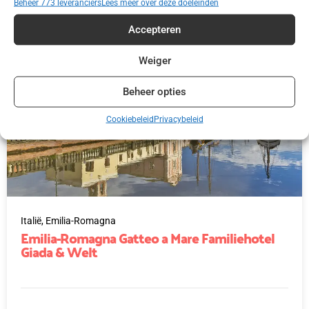
Beheer 773 leveranciers
Lees meer over deze doeleinden
Accepteren
Weiger
Beheer opties
Cookiebeleid
Privacybeleid
Italië,
Emilia-Romagna
Emilia-Romagna Gatteo a Mare Familiehotel
Giada & Welt