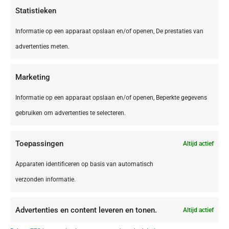
Statistieken
Informatie op een apparaat opslaan en/of openen, De prestaties van
advertenties meten.
Marketing
Informatie op een apparaat opslaan en/of openen, Beperkte gegevens
gebruiken om advertenties te selecteren.
Toepassingen
Altijd actief
België,
Brussel
Brussel Vilvoorde Campanile Hotel Brussel
Apparaten identificeren op basis van automatisch
Vilvoorde
verzonden informatie.
Advertenties en content leveren en tonen.
Altijd actief
€ 42,50