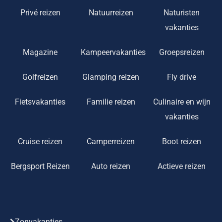
Privé reizen
Natuurreizen
Naturisten
vakanties
Magazine
Kampeervakanties
Groepsreizen
Golfreizen
Glamping reizen
Fly drive
Fietsvakanties
Familie reizen
Culinaire en wijn
vakanties
Cruise reizen
Camperreizen
Boot reizen
Bergsport Reizen
Auto reizen
Actieve reizen
Zonvakanties