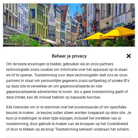
Beheer je privacy
Om de beste ervaringen te bieden, gebruiken wij en onze partners
technologieën zoals cookies om informatie over het apparaat op te slaan
en/of te openen. Toestemming voor deze technologieën stelt ons en onze
partners in staat om persoonlijke gegevens zoals surfgedrag of unieke ID's
op deze site te verwerken en om gepersonaliseerde en niet-
België,
Antwerpen
gepersonaliseerde advertenties te tonen. Als u geen toestemming geeft of
Antwerpen Antwerpen Tulip Inn Antwerpen
deze intrekt, kan dit invloed hebben op bepaalde functies.
Klik hieronder om in te stemmen met het bovenstaande of om specifieke
keuzes te maken. Je keuzes zullen alleen worden toegepast op deze site. Je
kunt je instellingen te allen tijde wijzigen, inclusief het intrekken van je
toestemming, door gebruik te maken van de knoppen op het Cookiebeleid
€ 40,00
of door te klikken op de knop 'Toestemming beheren' onderaan het scherm.