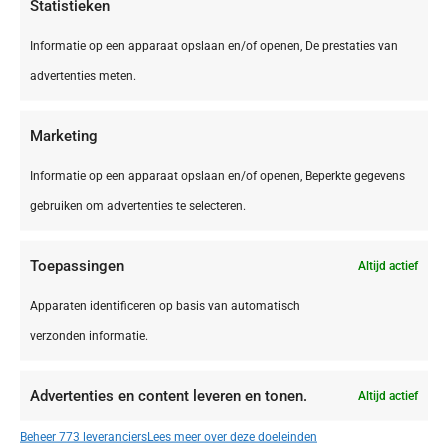
Statistieken
Informatie op een apparaat opslaan en/of openen, De prestaties van
advertenties meten.
Marketing
Informatie op een apparaat opslaan en/of openen, Beperkte gegevens
gebruiken om advertenties te selecteren.
Toepassingen
Altijd actief
België,
Brussel
Brussel Vilvoorde Campanile Hotel Brussel
Apparaten identificeren op basis van automatisch
Vilvoorde
verzonden informatie.
Advertenties en content leveren en tonen.
Altijd actief
€ 42,50
Beheer 773 leveranciers
Lees meer over deze doeleinden