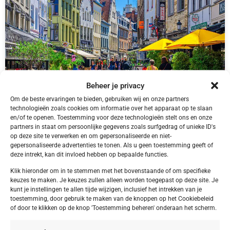
Beheer je privacy
Om de beste ervaringen te bieden, gebruiken wij en onze partners
technologieën zoals cookies om informatie over het apparaat op te slaan
en/of te openen. Toestemming voor deze technologieën stelt ons en onze
partners in staat om persoonlijke gegevens zoals surfgedrag of unieke ID's
België,
Antwerpen
op deze site te verwerken en om gepersonaliseerde en niet-
Antwerpen Antwerpen Tulip Inn Antwerpen
gepersonaliseerde advertenties te tonen. Als u geen toestemming geeft of
deze intrekt, kan dit invloed hebben op bepaalde functies.
Klik hieronder om in te stemmen met het bovenstaande of om specifieke
keuzes te maken. Je keuzes zullen alleen worden toegepast op deze site. Je
kunt je instellingen te allen tijde wijzigen, inclusief het intrekken van je
€ 40,00
toestemming, door gebruik te maken van de knoppen op het Cookiebeleid
of door te klikken op de knop 'Toestemming beheren' onderaan het scherm.