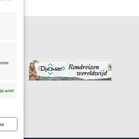
nties
ijd actief
ijd actief
es