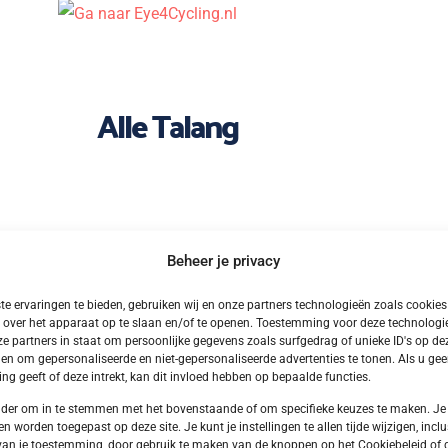
Alle Talang
Beheer je privacy
e ervaringen te bieden, gebruiken wij en onze partners technologieën zoals cookie
 over het apparaat op te slaan en/of te openen. Toestemming voor deze technologie
e partners in staat om persoonlijke gegevens zoals surfgedrag of unieke ID's op dez
en om gepersonaliseerde en niet-gepersonaliseerde advertenties te tonen. Als u ge
g geeft of deze intrekt, kan dit invloed hebben op bepaalde functies.
onder om in te stemmen met het bovenstaande of om specifieke keuzes te maken. Je
en worden toegepast op deze site. Je kunt je instellingen te allen tijde wijzigen, inclu
van je toestemming, door gebruik te maken van de knoppen op het Cookiebeleid of 