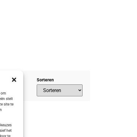
Sorteren
s om
ën stelt
e site te
en
 keuzes
sief het
door te