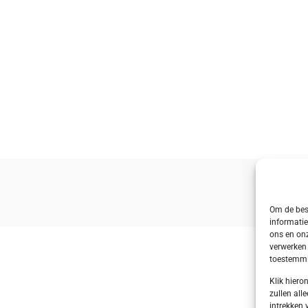
Om de best
informatie
ons en onz
verwerken 
toestemmin
Klik hier
zullen alle
intrekken 