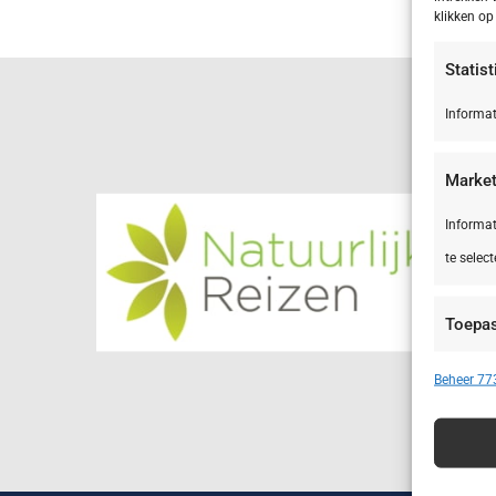
klikken o
Statis
Informat
Market
Informat
te select
Toepa
Apparate
Beheer 773
Advert