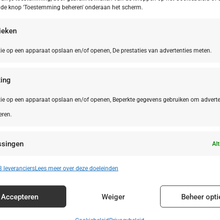
p de knop 'Toestemming beheren' onderaan het scherm.
tieken
ie op een apparaat opslaan en/of openen, De prestaties van advertenties meten.
ing
ie op een apparaat opslaan en/of openen, Beperkte gegevens gebruiken om adverte
eren.
ssingen
Alt
n identificeren op basis van automatisch verzonden informatie.
 leveranciers
Lees meer over deze doeleinden
enties en content leveren en tonen.
Alt
Accepteren
Weiger
Beheer opti