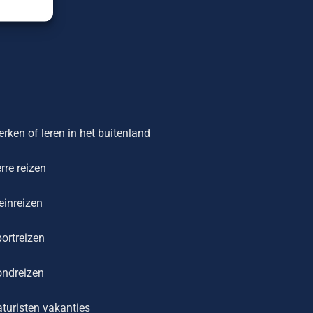
rken of leren in het buitenland
rre reizen
einreizen
ortreizen
ondreizen
turisten vakanties