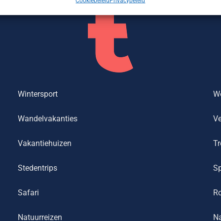
Cookiebeleid
Privacybeleid
Wintersport
We
Wandelvakanties
Ve
Vakantiehuizen
Tr
Stedentrips
Sp
Safari
R
Natuurreizen
Na