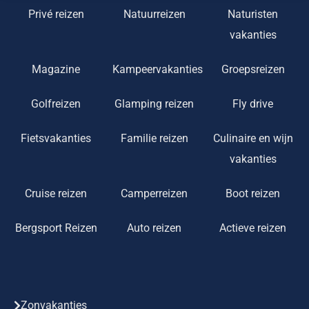
Privé reizen
Natuurreizen
Naturisten
vakanties
Magazine
Kampeervakanties
Groepsreizen
Golfreizen
Glamping reizen
Fly drive
Fietsvakanties
Familie reizen
Culinaire en wijn
vakanties
Cruise reizen
Camperreizen
Boot reizen
Bergsport Reizen
Auto reizen
Actieve reizen
Zonvakanties