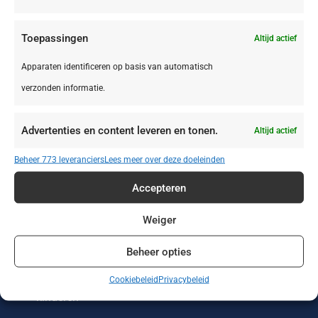
Toepassingen
Altijd actief
Apparaten identificeren op basis van automatisch
verzonden informatie.
Zonvakanties
Wintersport
Werken of leren
in het buitenland
Advertenties en content leveren en tonen.
Altijd actief
Wellness reizen
Wandelvakanties
Verre reizen
Beheer 773 leveranciers
Lees meer over deze doeleinden
Vakantieparken
Vakantiehuizen
Treinreizen
Accepteren
Strandvakanties
Stedentrips
Sportreizen
Weiger
Beheer opties
Single reizen met
Safari
Rondreizen
en zonder
Cookiebeleid
Privacybeleid
kinderen