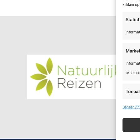
klikken o
Statis
Informat
Market
Informat
te select
Toepa
Apparate
Beheer 773
Advert