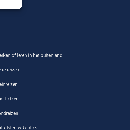
rken of leren in het buitenland
rre reizen
einreizen
ortreizen
ondreizen
turisten vakanties