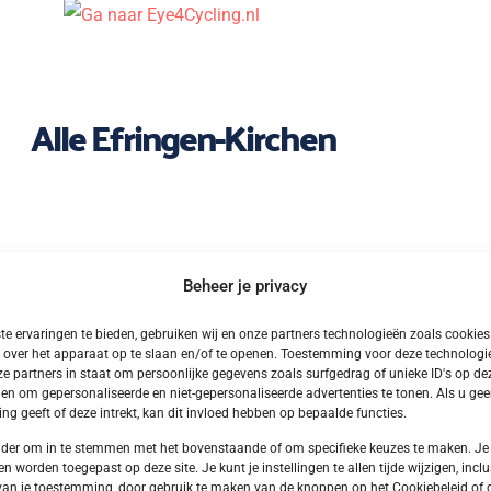
Alle Efringen-Kirchen
Beheer je privacy
e ervaringen te bieden, gebruiken wij en onze partners technologieën zoals cookie
 over het apparaat op te slaan en/of te openen. Toestemming voor deze technologie
e partners in staat om persoonlijke gegevens zoals surfgedrag of unieke ID's op dez
en om gepersonaliseerde en niet-gepersonaliseerde advertenties te tonen. Als u ge
g geeft of deze intrekt, kan dit invloed hebben op bepaalde functies.
onder om in te stemmen met het bovenstaande of om specifieke keuzes te maken. Je
en worden toegepast op deze site. Je kunt je instellingen te allen tijde wijzigen, inclu
van je toestemming, door gebruik te maken van de knoppen op het Cookiebeleid of 