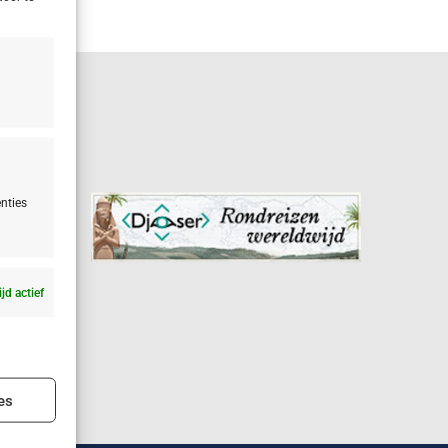
nties
ijd actief
ijd actief
es