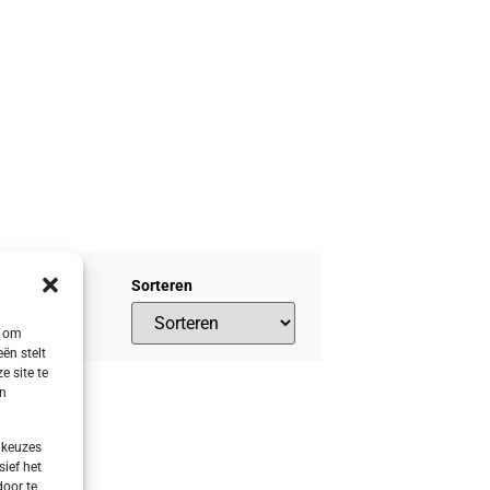
Sorteren
s om
ën stelt
e site te
en
 keuzes
sief het
door te