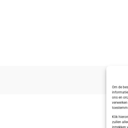
Om de best
informatie
ons en onz
verwerken 
toestemmin
Klik hier
zullen alle
intrekken 