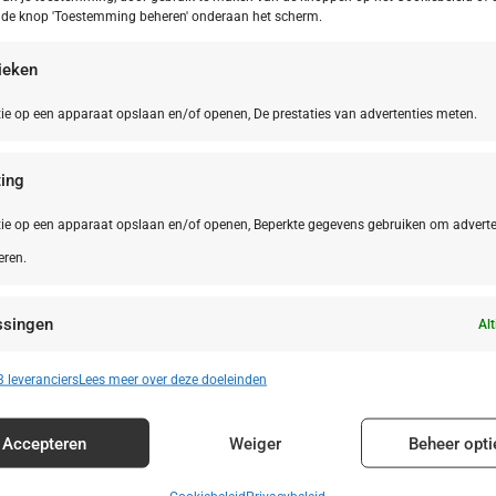
p de knop 'Toestemming beheren' onderaan het scherm.
tieken
ie op een apparaat opslaan en/of openen, De prestaties van advertenties meten.
ing
ie op een apparaat opslaan en/of openen, Beperkte gegevens gebruiken om adverte
eren.
ssingen
Alt
n identificeren op basis van automatisch verzonden informatie.
 leveranciers
Lees meer over deze doeleinden
enties en content leveren en tonen.
Alt
Accepteren
Weiger
Beheer opti