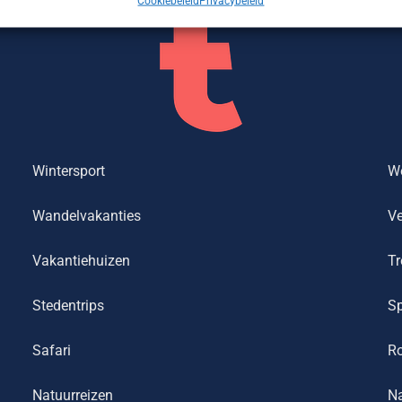
Cookiebeleid
Privacybeleid
Wintersport
We
Wandelvakanties
Ve
Vakantiehuizen
Tr
Stedentrips
Sp
Safari
R
Natuurreizen
Na