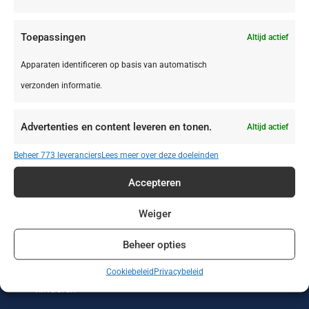
Toepassingen
Altijd actief
Apparaten identificeren op basis van automatisch
verzonden informatie.
Zonvakanties
Wintersport
Werken of leren
in het buitenland
Advertenties en content leveren en tonen.
Altijd actief
Wellness reizen
Wandelvakanties
Verre reizen
Beheer 773 leveranciers
Lees meer over deze doeleinden
Vakantieparken
Vakantiehuizen
Treinreizen
Accepteren
Strandvakanties
Stedentrips
Sportreizen
Weiger
Beheer opties
Single reizen met
Safari
Rondreizen
en zonder
Cookiebeleid
Privacybeleid
kinderen