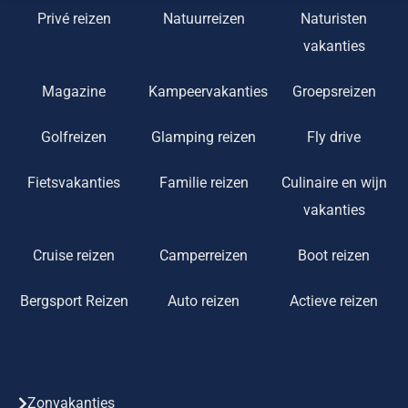
Privé reizen
Natuurreizen
Naturisten
vakanties
Magazine
Kampeervakanties
Groepsreizen
Golfreizen
Glamping reizen
Fly drive
Fietsvakanties
Familie reizen
Culinaire en wijn
vakanties
Cruise reizen
Camperreizen
Boot reizen
Bergsport Reizen
Auto reizen
Actieve reizen
Zonvakanties