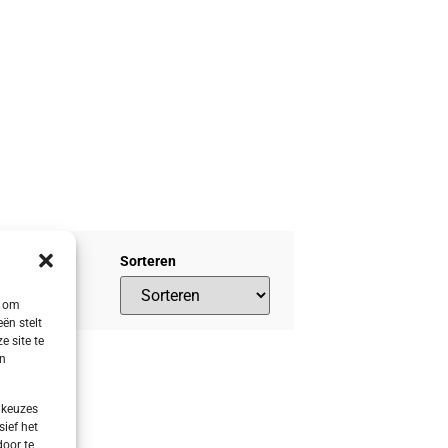
Sorteren
s om
ën stelt
e site te
en
 keuzes
sief het
door te