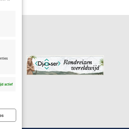
nties
ijd actief
ijd actief
es