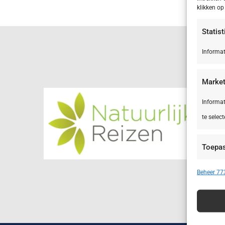
klikken o
Statis
Informat
Market
Informat
te select
Toepa
Apparate
Beheer 773
Advert