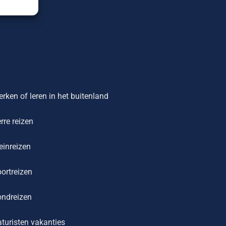
rken of leren in het buitenland
rre reizen
einreizen
ortreizen
ondreizen
turisten vakanties