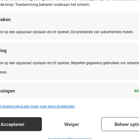
p de knop 'Toestemming beheren' onderaan het scherm.
tieken
ie op een apparaat opslaan en/of openen, De prestaties van advertenties meten.
ing
ie op een apparaat opslaan en/of openen, Beperkte gegevens gebruiken om adverte
eren.
ssingen
Alt
n identificeren op basis van automatisch verzonden informatie.
 leveranciers
Lees meer over deze doeleinden
enties en content leveren en tonen.
Alt
Accepteren
Weiger
Beheer opti