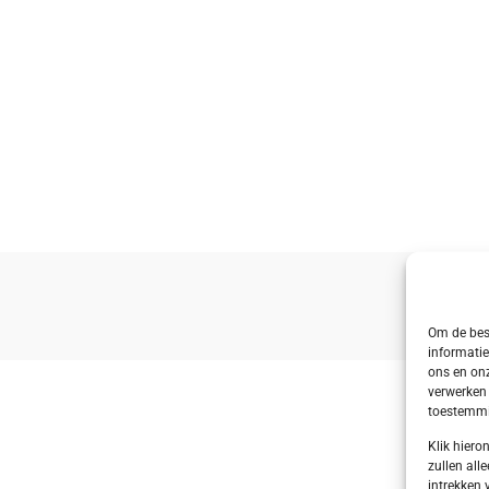
Om de best
informatie
ons en onz
verwerken 
toestemmin
Klik hier
zullen alle
intrekken 