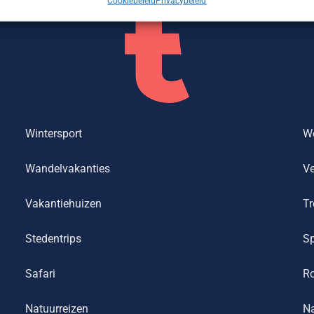
Cookiebeleid
Privacybeleid
Wintersport
We
Wandelvakanties
Ve
Vakantiehuizen
Tr
Stedentrips
Sp
Safari
R
Natuurreizen
Na