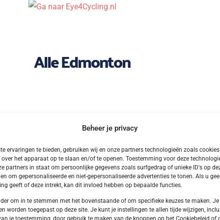
Alle Edmonton
Beheer je privacy
e ervaringen te bieden, gebruiken wij en onze partners technologieën zoals cookie
 over het apparaat op te slaan en/of te openen. Toestemming voor deze technologie
e partners in staat om persoonlijke gegevens zoals surfgedrag of unieke ID's op dez
en om gepersonaliseerde en niet-gepersonaliseerde advertenties te tonen. Als u ge
g geeft of deze intrekt, kan dit invloed hebben op bepaalde functies.
onder om in te stemmen met het bovenstaande of om specifieke keuzes te maken. Je
en worden toegepast op deze site. Je kunt je instellingen te allen tijde wijzigen, inclu
van je toestemming, door gebruik te maken van de knoppen op het Cookiebeleid of 