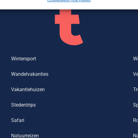
Cookiebeleid
Privacybeleid
Wintersport
We
Wandelvakanties
Ve
Vakantiehuizen
Tr
Stedentrips
Sp
Safari
R
Natuurreizen
Na