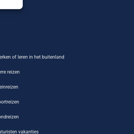
rken of leren in het buitenland
rre reizen
einreizen
ortreizen
ondreizen
turisten vakanties