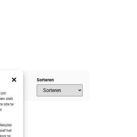
Sorteren
s om
ën stelt
e site te
en
 keuzes
sief het
door te