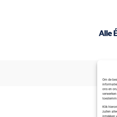
Alle 
Om de best
informatie
ons en onz
verwerken 
toestemmin
Klik hier
zullen alle
intrekken 