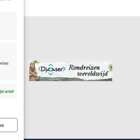
nties
ijd actief
ijd actief
es