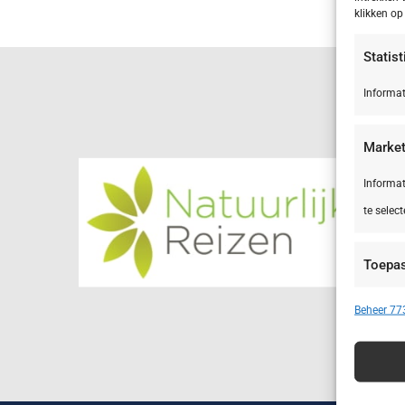
klikken o
Statis
Informat
Market
Informat
te select
Toepa
Apparate
Beheer 773
Advert