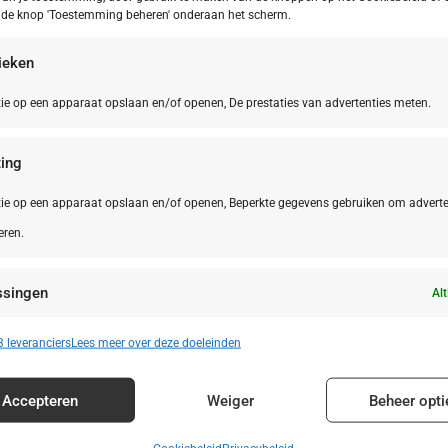
p de knop 'Toestemming beheren' onderaan het scherm.
tieken
ie op een apparaat opslaan en/of openen, De prestaties van advertenties meten.
ing
ie op een apparaat opslaan en/of openen, Beperkte gegevens gebruiken om adverte
eren.
ssingen
Alt
n identificeren op basis van automatisch verzonden informatie.
 leveranciers
Lees meer over deze doeleinden
enties en content leveren en tonen.
Alt
Accepteren
Weiger
Beheer opti