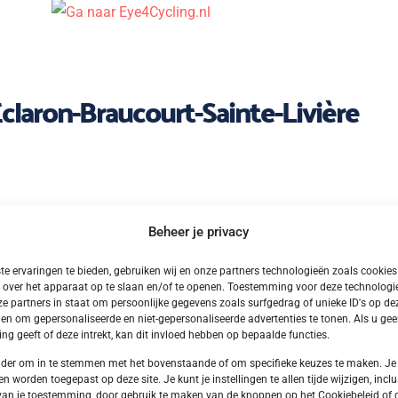
Éclaron-Braucourt-Sainte-Livière
Beheer je privacy
e ervaringen te bieden, gebruiken wij en onze partners technologieën zoals cookie
 over het apparaat op te slaan en/of te openen. Toestemming voor deze technologie
e partners in staat om persoonlijke gegevens zoals surfgedrag of unieke ID's op dez
en om gepersonaliseerde en niet-gepersonaliseerde advertenties te tonen. Als u ge
g geeft of deze intrekt, kan dit invloed hebben op bepaalde functies.
onder om in te stemmen met het bovenstaande of om specifieke keuzes te maken. Je
en worden toegepast op deze site. Je kunt je instellingen te allen tijde wijzigen, inclu
van je toestemming, door gebruik te maken van de knoppen op het Cookiebeleid of 