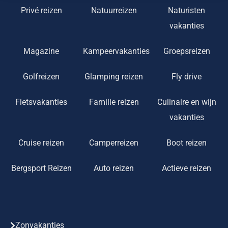
Privé reizen
Natuurreizen
Naturisten
vakanties
Magazine
Kampeervakanties
Groepsreizen
Golfreizen
Glamping reizen
Fly drive
Fietsvakanties
Familie reizen
Culinaire en wijn
vakanties
Cruise reizen
Camperreizen
Boot reizen
Bergsport Reizen
Auto reizen
Actieve reizen
Zonvakanties