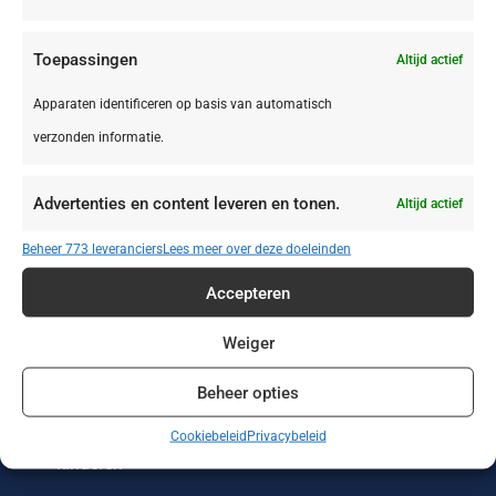
Toepassingen
Altijd actief
Apparaten identificeren op basis van automatisch
verzonden informatie.
Zonvakanties
Wintersport
Werken of leren
in het buitenland
Advertenties en content leveren en tonen.
Altijd actief
Wellness reizen
Wandelvakanties
Verre reizen
Beheer 773 leveranciers
Lees meer over deze doeleinden
Vakantieparken
Vakantiehuizen
Treinreizen
Accepteren
Strandvakanties
Stedentrips
Sportreizen
Weiger
Beheer opties
Single reizen met
Safari
Rondreizen
en zonder
Cookiebeleid
Privacybeleid
kinderen