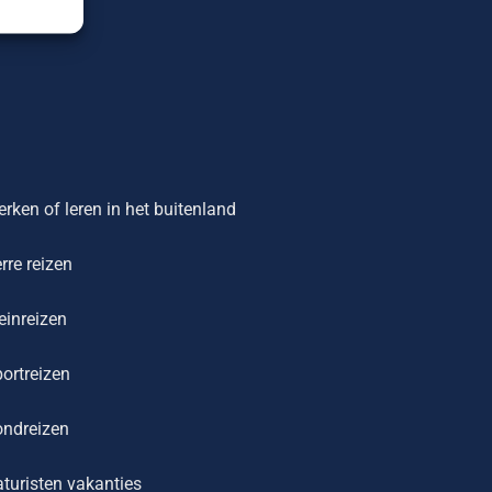
rken of leren in het buitenland
rre reizen
einreizen
ortreizen
ondreizen
turisten vakanties