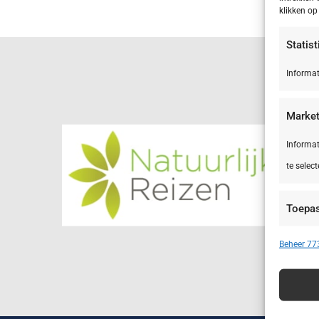
klikken o
Statis
Informat
Market
Informat
te select
Toepa
Apparate
Beheer 773
Advert