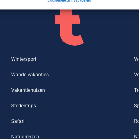
Cookiebeleid
Privacybeleid
Wintersport
We
Wandelvakanties
Ve
Vakantiehuizen
Tr
Stedentrips
Sp
Safari
R
Natuurreizen
Na