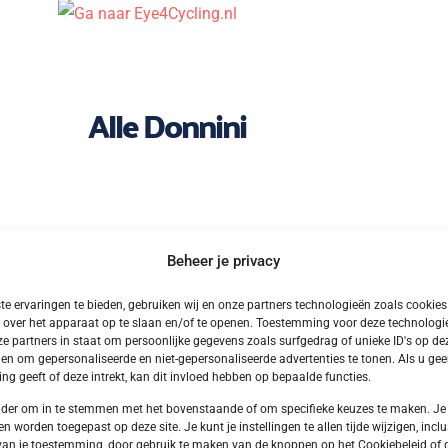
Alle Donnini
Beheer je privacy
e ervaringen te bieden, gebruiken wij en onze partners technologieën zoals cookie
 over het apparaat op te slaan en/of te openen. Toestemming voor deze technologie
e partners in staat om persoonlijke gegevens zoals surfgedrag of unieke ID's op dez
en om gepersonaliseerde en niet-gepersonaliseerde advertenties te tonen. Als u ge
g geeft of deze intrekt, kan dit invloed hebben op bepaalde functies.
onder om in te stemmen met het bovenstaande of om specifieke keuzes te maken. Je
en worden toegepast op deze site. Je kunt je instellingen te allen tijde wijzigen, inclu
van je toestemming, door gebruik te maken van de knoppen op het Cookiebeleid of 