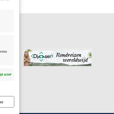
nties
ijd actief
ijd actief
es