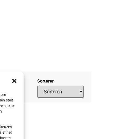
Sorteren
s om
ën stelt
e site te
en
 keuzes
sief het
door te