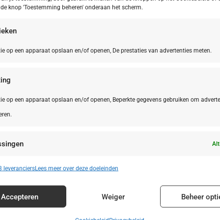
p de knop 'Toestemming beheren' onderaan het scherm.
tieken
ie op een apparaat opslaan en/of openen, De prestaties van advertenties meten.
ing
ie op een apparaat opslaan en/of openen, Beperkte gegevens gebruiken om adverte
eren.
ssingen
Alt
n identificeren op basis van automatisch verzonden informatie.
 leveranciers
Lees meer over deze doeleinden
enties en content leveren en tonen.
Alt
Accepteren
Weiger
Beheer opti