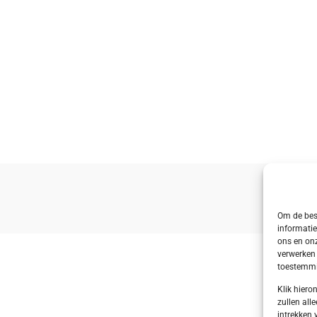
Om de best
informatie
ons en onz
verwerken 
toestemmin
Klik hier
zullen alle
intrekken 