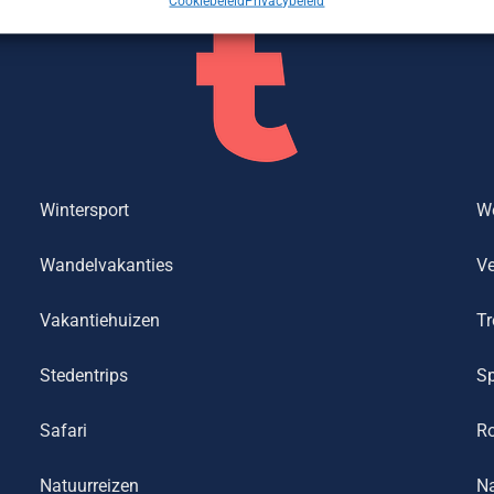
Cookiebeleid
Privacybeleid
Wintersport
We
Wandelvakanties
Ve
Vakantiehuizen
Tr
Stedentrips
Sp
Safari
R
Natuurreizen
Na