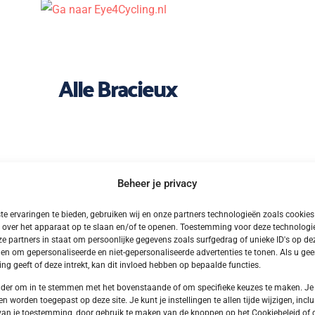
Alle Bracieux
Beheer je privacy
e ervaringen te bieden, gebruiken wij en onze partners technologieën zoals cookie
 over het apparaat op te slaan en/of te openen. Toestemming voor deze technologie
e partners in staat om persoonlijke gegevens zoals surfgedrag of unieke ID's op dez
en om gepersonaliseerde en niet-gepersonaliseerde advertenties te tonen. Als u ge
g geeft of deze intrekt, kan dit invloed hebben op bepaalde functies.
onder om in te stemmen met het bovenstaande of om specifieke keuzes te maken. Je
en worden toegepast op deze site. Je kunt je instellingen te allen tijde wijzigen, inclu
van je toestemming, door gebruik te maken van de knoppen op het Cookiebeleid of 