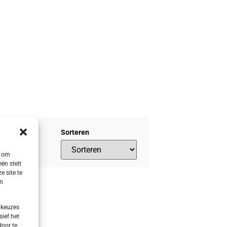
Sorteren
s om
ën stelt
e site te
en
 keuzes
sief het
door te