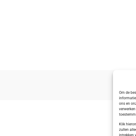
Om de best
informatie
ons en onz
verwerken 
toestemmin
Klik hier
zullen alle
intrekken 