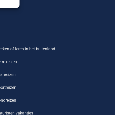
rken of leren in het buitenland
rre reizen
einreizen
ortreizen
ondreizen
turisten vakanties