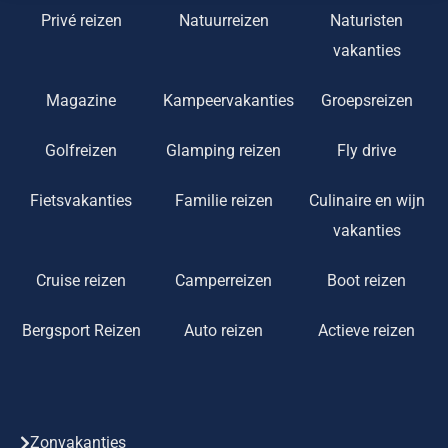
Privé reizen
Natuurreizen
Naturisten
vakanties
Magazine
Kampeervakanties
Groepsreizen
Golfreizen
Glamping reizen
Fly drive
Fietsvakanties
Familie reizen
Culinaire en wijn
vakanties
Cruise reizen
Camperreizen
Boot reizen
Bergsport Reizen
Auto reizen
Actieve reizen
Zonvakanties