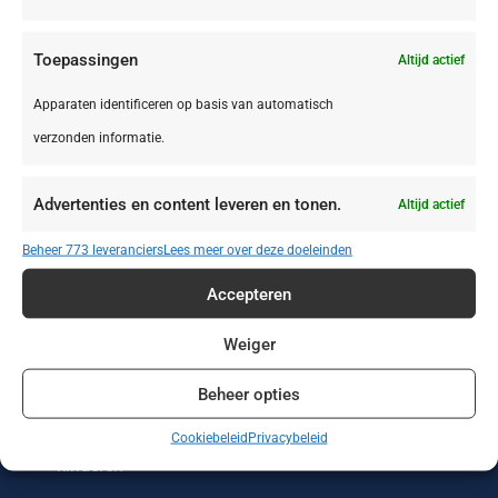
Toepassingen
Altijd actief
Apparaten identificeren op basis van automatisch
verzonden informatie.
Zonvakanties
Wintersport
Werken of leren
in het buitenland
Advertenties en content leveren en tonen.
Altijd actief
Wellness reizen
Wandelvakanties
Verre reizen
Beheer 773 leveranciers
Lees meer over deze doeleinden
Vakantieparken
Vakantiehuizen
Treinreizen
Accepteren
Strandvakanties
Stedentrips
Sportreizen
Weiger
Beheer opties
Single reizen met
Safari
Rondreizen
en zonder
Cookiebeleid
Privacybeleid
kinderen