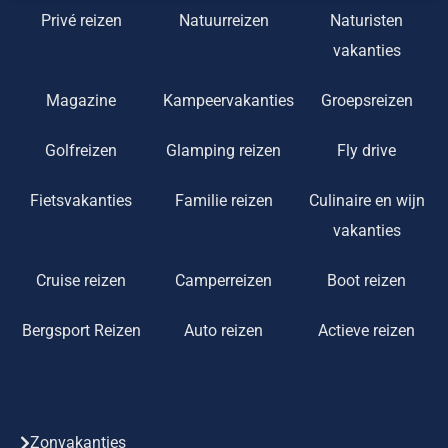
Privé reizen
Natuurreizen
Naturisten
vakanties
Magazine
Kampeervakanties
Groepsreizen
Golfreizen
Glamping reizen
Fly drive
Fietsvakanties
Familie reizen
Culinaire en wijn
vakanties
Cruise reizen
Camperreizen
Boot reizen
Bergsport Reizen
Auto reizen
Actieve reizen
Zonvakanties