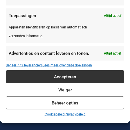
Toepassingen
Altijd actief
Apparaten identificeren op basis van automatisch
verzonden informatie.
Zonvakanties
Wintersport
Werken of leren
in het buitenland
Advertenties en content leveren en tonen.
Altijd actief
Wellness reizen
Wandelvakanties
Verre reizen
Beheer 773 leveranciers
Lees meer over deze doeleinden
Vakantieparken
Vakantiehuizen
Treinreizen
Accepteren
Strandvakanties
Stedentrips
Sportreizen
Weiger
Beheer opties
Single reizen met
Safari
Rondreizen
en zonder
Cookiebeleid
Privacybeleid
kinderen