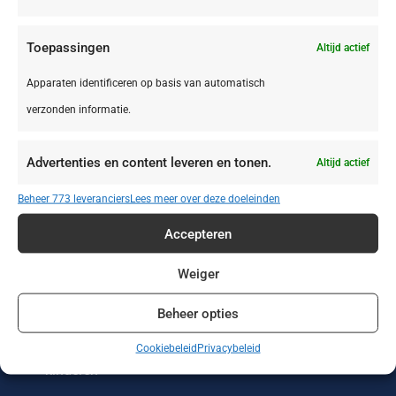
Toepassingen
Altijd actief
Apparaten identificeren op basis van automatisch
verzonden informatie.
Zonvakanties
Wintersport
Werken of leren
in het buitenland
Advertenties en content leveren en tonen.
Altijd actief
Wellness reizen
Wandelvakanties
Verre reizen
Beheer 773 leveranciers
Lees meer over deze doeleinden
Vakantieparken
Vakantiehuizen
Treinreizen
Accepteren
Strandvakanties
Stedentrips
Sportreizen
Weiger
Beheer opties
Single reizen met
Safari
Rondreizen
en zonder
Cookiebeleid
Privacybeleid
kinderen