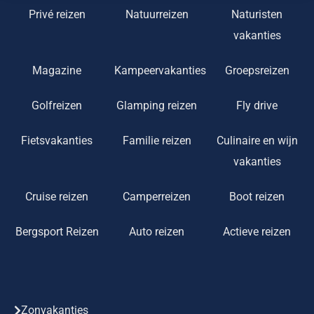
Privé reizen
Natuurreizen
Naturisten
vakanties
Magazine
Kampeervakanties
Groepsreizen
Golfreizen
Glamping reizen
Fly drive
Fietsvakanties
Familie reizen
Culinaire en wijn
vakanties
Cruise reizen
Camperreizen
Boot reizen
Bergsport Reizen
Auto reizen
Actieve reizen
Zonvakanties