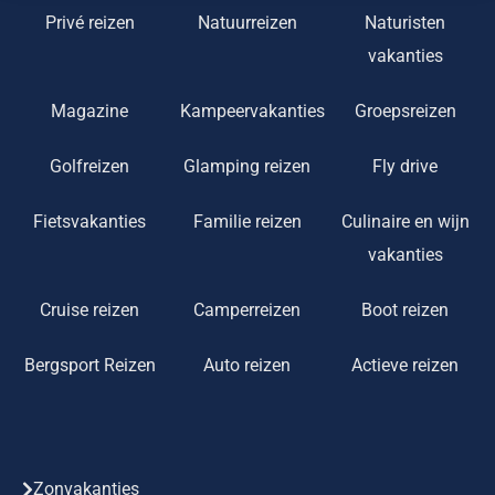
Privé reizen
Natuurreizen
Naturisten
vakanties
Magazine
Kampeervakanties
Groepsreizen
Golfreizen
Glamping reizen
Fly drive
Fietsvakanties
Familie reizen
Culinaire en wijn
vakanties
Cruise reizen
Camperreizen
Boot reizen
Bergsport Reizen
Auto reizen
Actieve reizen
Zonvakanties