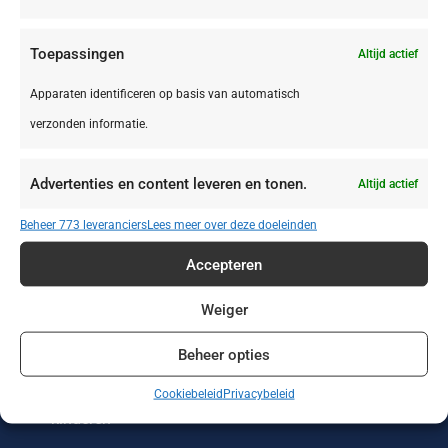
Toepassingen
Altijd actief
Apparaten identificeren op basis van automatisch
verzonden informatie.
Zonvakanties
Wintersport
Werken of leren
in het buitenland
Advertenties en content leveren en tonen.
Altijd actief
Wellness reizen
Wandelvakanties
Verre reizen
Beheer 773 leveranciers
Lees meer over deze doeleinden
Vakantieparken
Vakantiehuizen
Treinreizen
Accepteren
Strandvakanties
Stedentrips
Sportreizen
Weiger
Beheer opties
Single reizen met
Safari
Rondreizen
en zonder
Cookiebeleid
Privacybeleid
kinderen