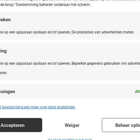
p de knop 'Toestemming beheren' onderaan het scherm.
tieken
ie op een apparaat opslaan en/of openen, De prestaties van advertenties meten.
ing
ie op een apparaat opslaan en/of openen, Beperkte gegevens gebruiken om adverte
eren.
ssingen
Alt
n identificeren op basis van automatisch verzonden informatie.
 leveranciers
Lees meer over deze doeleinden
enties en content leveren en tonen.
Alt
Accepteren
Weiger
Beheer opti