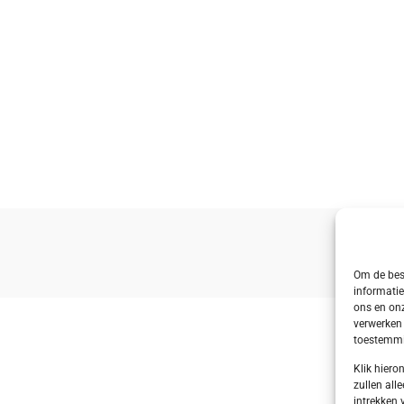
Om de best
informatie
ons en onz
verwerken 
toestemmin
Klik hier
zullen alle
intrekken 