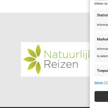
klikken o
Statis
Informat
Market
Informat
te select
Toepa
Apparate
Beheer 773
Advert