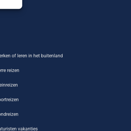
rken of leren in het buitenland
rre reizen
einreizen
ortreizen
ondreizen
turisten vakanties