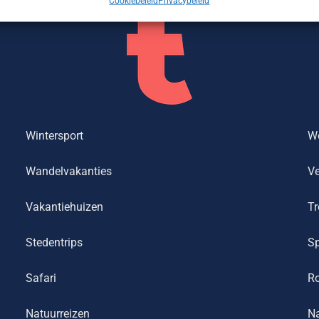
Cookiebeleid
Privacybeleid
Wintersport
We
Wandelvakanties
Ve
Vakantiehuizen
Tr
Stedentrips
Sp
Safari
R
Natuurreizen
Na