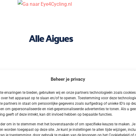
Alle Aigues
Beheer je privacy
e ervaringen te bieden, gebruiken wij en onze partners technologieën zoals cookie
 over het apparaat op te slaan en/of te openen. Toestemming voor deze technologie
e partners in staat om persoonlijke gegevens zoals surfgedrag of unieke ID's op dez
en om gepersonaliseerde en niet-gepersonaliseerde advertenties te tonen. Als u ge
g geeft of deze intrekt, kan dit invloed hebben op bepaalde functies.
onder om in te stemmen met het bovenstaande of om specifieke keuzes te maken. Je
en worden toegepast op deze site. Je kunt je instellingen te allen tijde wijzigen, inclu
van je toestemming, door gebruik te maken van de knoppen op het Cookiebeleid of 