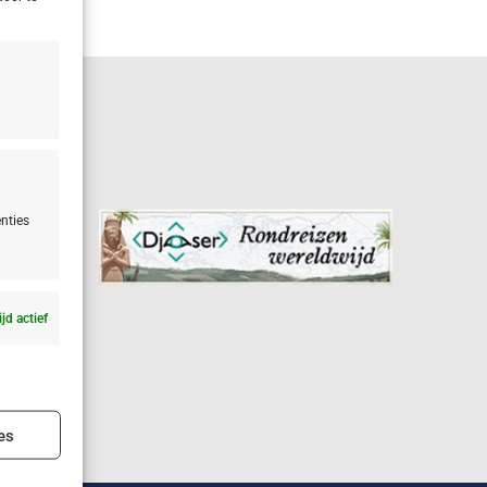
nties
ijd actief
ijd actief
es