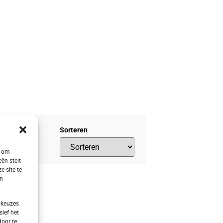
Sorteren
s om
ën stelt
e site te
en
 keuzes
sief het
door te