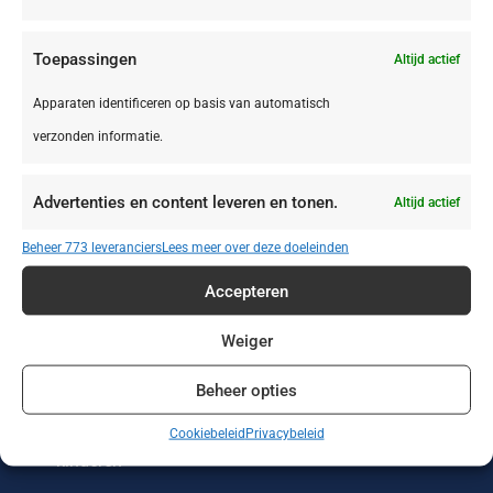
Toepassingen
Altijd actief
Apparaten identificeren op basis van automatisch
verzonden informatie.
Zonvakanties
Wintersport
Werken of leren
in het buitenland
Advertenties en content leveren en tonen.
Altijd actief
Wellness reizen
Wandelvakanties
Verre reizen
Beheer 773 leveranciers
Lees meer over deze doeleinden
Vakantieparken
Vakantiehuizen
Treinreizen
Accepteren
Strandvakanties
Stedentrips
Sportreizen
Weiger
Beheer opties
Single reizen met
Safari
Rondreizen
en zonder
Cookiebeleid
Privacybeleid
kinderen