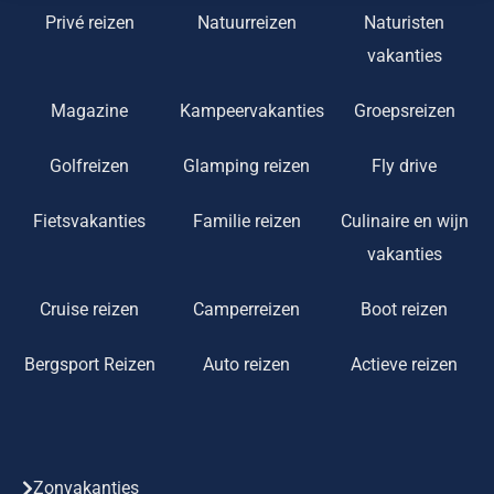
Privé reizen
Natuurreizen
Naturisten
vakanties
Magazine
Kampeervakanties
Groepsreizen
Golfreizen
Glamping reizen
Fly drive
Fietsvakanties
Familie reizen
Culinaire en wijn
vakanties
Cruise reizen
Camperreizen
Boot reizen
Bergsport Reizen
Auto reizen
Actieve reizen
Zonvakanties