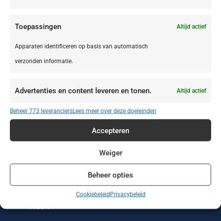
Toepassingen
Altijd actief
Apparaten identificeren op basis van automatisch
verzonden informatie.
Zonvakanties
Wintersport
Werken of leren
in het buitenland
Advertenties en content leveren en tonen.
Altijd actief
Wellness reizen
Wandelvakanties
Verre reizen
Beheer 773 leveranciers
Lees meer over deze doeleinden
Vakantieparken
Vakantiehuizen
Treinreizen
Accepteren
Strandvakanties
Stedentrips
Sportreizen
Weiger
Beheer opties
Single reizen met
Safari
Rondreizen
en zonder
Cookiebeleid
Privacybeleid
kinderen