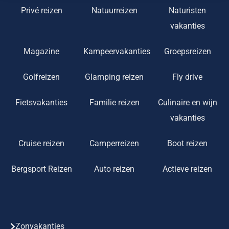
Privé reizen
Natuurreizen
Naturisten
vakanties
Magazine
Kampeervakanties
Groepsreizen
Golfreizen
Glamping reizen
Fly drive
Fietsvakanties
Familie reizen
Culinaire en wijn
vakanties
Cruise reizen
Camperreizen
Boot reizen
Bergsport Reizen
Auto reizen
Actieve reizen
Zonvakanties