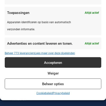
Toepassingen
Altijd actief
Apparaten identificeren op basis van automatisch
verzonden informatie.
Zonvakanties
Wintersport
Werken of leren
in het buitenland
Advertenties en content leveren en tonen.
Altijd actief
Wellness reizen
Wandelvakanties
Verre reizen
Beheer 773 leveranciers
Lees meer over deze doeleinden
Vakantieparken
Vakantiehuizen
Treinreizen
Accepteren
Strandvakanties
Stedentrips
Sportreizen
Weiger
Beheer opties
Single reizen met
Safari
Rondreizen
en zonder
Cookiebeleid
Privacybeleid
kinderen