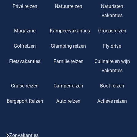
Privé reizen
Natuurreizen
Naturisten
vakanties
Magazine
Kampeervakanties
Groepsreizen
Golfreizen
Glamping reizen
Fly drive
Fietsvakanties
Familie reizen
Culinaire en wijn
vakanties
Cruise reizen
Camperreizen
Boot reizen
Bergsport Reizen
Auto reizen
Actieve reizen
Zonvakanties