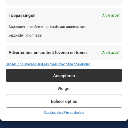
Toepassingen
Altijd actief
Apparaten identificeren op basis van automatisch
verzonden informatie.
Zonvakanties
Wintersport
Werken of leren
in het buitenland
Advertenties en content leveren en tonen.
Altijd actief
Wellness reizen
Wandelvakanties
Verre reizen
Beheer 773 leveranciers
Lees meer over deze doeleinden
Vakantieparken
Vakantiehuizen
Treinreizen
Accepteren
Strandvakanties
Stedentrips
Sportreizen
Weiger
Beheer opties
Single reizen met
Safari
Rondreizen
en zonder
Cookiebeleid
Privacybeleid
kinderen