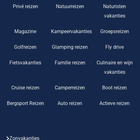
Privé reizen
Natuurreizen
Naturisten
vakanties
Magazine
Kampeervakanties
Groepsreizen
Golfreizen
Glamping reizen
Fly drive
Fietsvakanties
Familie reizen
Culinaire en wijn
vakanties
Cruise reizen
Camperreizen
Boot reizen
Bergsport Reizen
Auto reizen
Actieve reizen
Zonvakanties