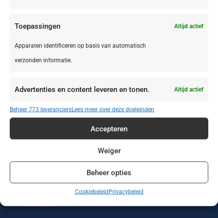
Toepassingen
Altijd actief
Apparaten identificeren op basis van automatisch
verzonden informatie.
Zonvakanties
Wintersport
Werken of leren
in het buitenland
Advertenties en content leveren en tonen.
Altijd actief
Wellness reizen
Wandelvakanties
Verre reizen
Beheer 773 leveranciers
Lees meer over deze doeleinden
Vakantieparken
Vakantiehuizen
Treinreizen
Accepteren
Strandvakanties
Stedentrips
Sportreizen
Weiger
Beheer opties
Single reizen met
Safari
Rondreizen
en zonder
Cookiebeleid
Privacybeleid
kinderen