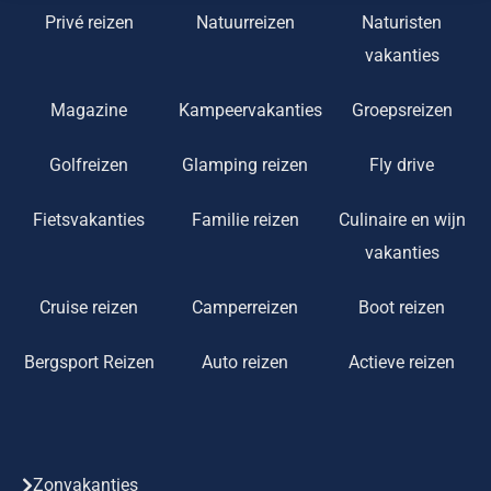
Privé reizen
Natuurreizen
Naturisten
vakanties
Magazine
Kampeervakanties
Groepsreizen
Golfreizen
Glamping reizen
Fly drive
Fietsvakanties
Familie reizen
Culinaire en wijn
vakanties
Cruise reizen
Camperreizen
Boot reizen
Bergsport Reizen
Auto reizen
Actieve reizen
Zonvakanties