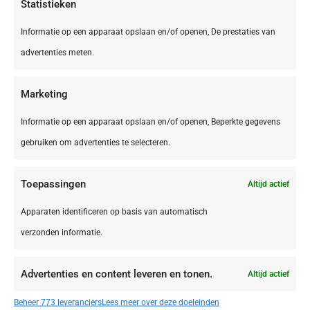
Statistieken
Informatie op een apparaat opslaan en/of openen, De prestaties van
advertenties meten.
Marketing
Informatie op een apparaat opslaan en/of openen, Beperkte gegevens
gebruiken om advertenties te selecteren.
Toepassingen
Altijd actief
IT,
Le Marche
Le Marche San Costanzo Camping Mar y Sierra
Apparaten identificeren op basis van automatisch
verzonden informatie.
Advertenties en content leveren en tonen.
Altijd actief
€ 415,00
Beheer 773 leveranciers
Lees meer over deze doeleinden