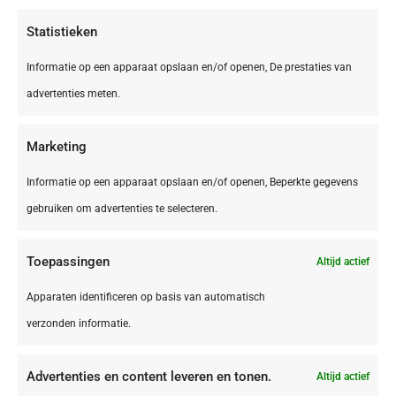
€ 395,00
Statistieken
Informatie op een apparaat opslaan en/of openen, De prestaties van
advertenties meten.
Marketing
Informatie op een apparaat opslaan en/of openen, Beperkte gegevens
gebruiken om advertenties te selecteren.
Toepassingen
Altijd actief
DE,
Bliesgau
Apparaten identificeren op basis van automatisch
Bliesgau Gersheim Camping Walsheim
verzonden informatie.
Advertenties en content leveren en tonen.
Altijd actief