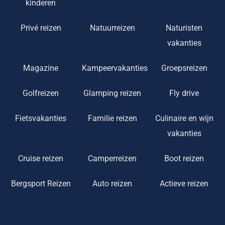
kinderen
Privé reizen
Natuurreizen
Naturisten
vakanties
Magazine
Kampeervakanties
Groepsreizen
Golfreizen
Glamping reizen
Fly drive
Fietsvakanties
Familie reizen
Culinaire en wijn
vakanties
Cruise reizen
Camperreizen
Boot reizen
Bergsport Reizen
Auto reizen
Actieve reizen