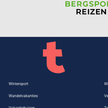
Wintersport
We
Wandelvakanties
Ve
Vakantiehuizen
Tr