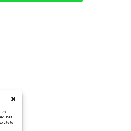
s om
ën stelt
e site te
en