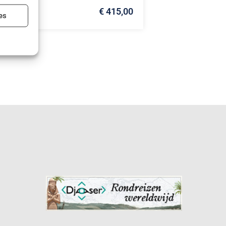
€ 415,00
ijd actief
es