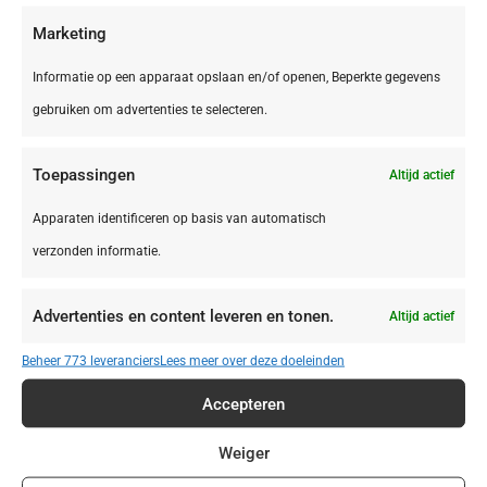
Marketing
NL,
Friesland
Friesland Appelscha Camping Alkenhaer
Informatie op een apparaat opslaan en/of openen, Beperkte gegevens
gebruiken om advertenties te selecteren.
Toepassingen
Altijd actief
€ 395,00
Apparaten identificeren op basis van automatisch
verzonden informatie.
Advertenties en content leveren en tonen.
Altijd actief
Beheer 773 leveranciers
Lees meer over deze doeleinden
Accepteren
Weiger