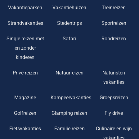
Vakantieparken
Vakantiehuizen
Treinreizen
Strandvakanties
Stedentrips
Sportreizen
Single reizen met
Safari
Rondreizen
en zonder
kinderen
Privé reizen
Natuurreizen
Naturisten
vakanties
Magazine
Kampeervakanties
Groepsreizen
Golfreizen
Glamping reizen
Fly drive
Fietsvakanties
Familie reizen
Culinaire en wijn
vakanties