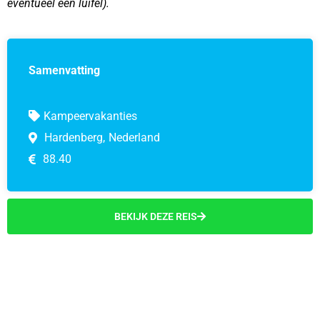
eventueel een luifel).
Samenvatting
Kampeervakanties
Hardenberg,
Nederland
88.40
BEKIJK DEZE REIS