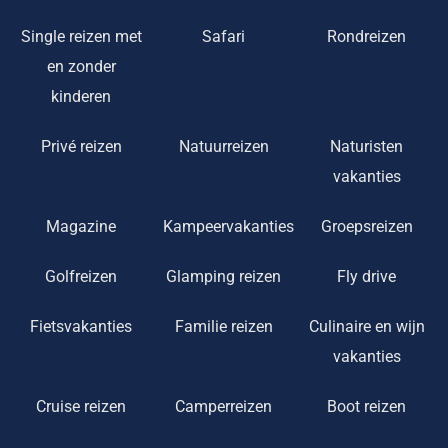
Single reizen met
Safari
Rondreizen
en zonder
kinderen
Privé reizen
Natuurreizen
Naturisten
vakanties
Magazine
Kampeervakanties
Groepsreizen
Golfreizen
Glamping reizen
Fly drive
Fietsvakanties
Familie reizen
Culinaire en wijn
vakanties
Cruise reizen
Camperreizen
Boot reizen