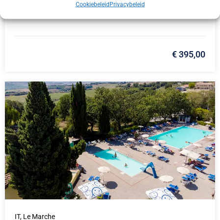
Bliesgau Gersheim Camping Walsheim
Cookiebeleid
Privacybeleid
€ 395,00
IT,
Le Marche