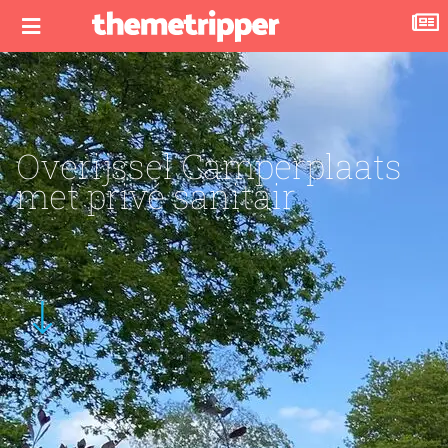
Overijssel Camperplaats
met privé sanitair