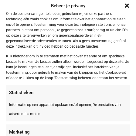
Beheer je privacy
Meer Kampeervakanties
Om de beste ervaringen te bieden, gebruiken wij en onze partners
technologieën zoals cookies om informatie over het apparaat op te slaan
en/of te openen. Toestemming voor deze technologieën stelt ons en onze
partners in staat om persoonlijke gegevens zoals surfgedrag of unieke ID's
op deze site te verwerken en om gepersonaliseerde en niet-
gepersonaliseerde advertenties te tonen. Als u geen toestemming geeft of
deze intrekt, kan dit invloed hebben op bepaalde functies.
Klik hieronder om in te stemmen met het bovenstaande of om specifieke
keuzes te maken. Je keuzes zullen alleen worden toegepast op deze site. Je
kunt je instellingen te allen tijde wijzigen, inclusief het intrekken van je
toestemming, door gebruik te maken van de knoppen op het Cookiebeleid
of door te klikken op de knop 'Toestemming beheren' onderaan het scherm.
Statistieken
Informatie op een apparaat opslaan en/of openen, De prestaties van
advertenties meten.
NL,
Friesland
Friesland Appelscha Camping Alkenhaer
Marketing