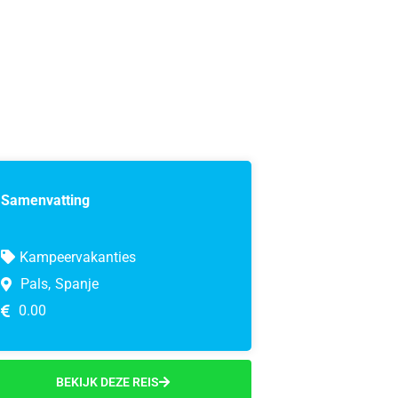
Samenvatting
Kampeervakanties
Pals,
Spanje
0.00
BEKIJK DEZE REIS