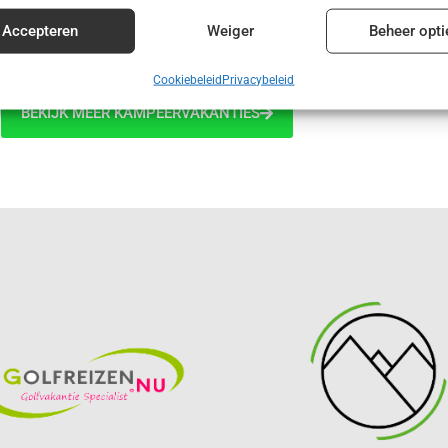
€ 415,00
enties en content leveren en tonen.
Alt
Accepteren
Weiger
Beheer opti
Cookiebeleid
Privacybeleid
BEKIJK MEER KAMPEERVAKANTIES