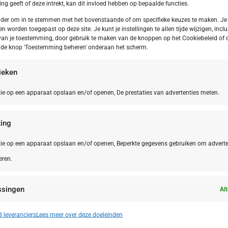
g geeft of deze intrekt, kan dit invloed hebben op bepaalde functies.
onder om in te stemmen met het bovenstaande of om specifieke keuzes te maken. Je
en worden toegepast op deze site. Je kunt je instellingen te allen tijde wijzigen, inclu
van je toestemming, door gebruik te maken van de knoppen op het Cookiebeleid of 
p de knop 'Toestemming beheren' onderaan het scherm.
tieken
ie op een apparaat opslaan en/of openen, De prestaties van advertenties meten.
ing
ie op een apparaat opslaan en/of openen, Beperkte gegevens gebruiken om adverte
eren.
Le Marche
NL,
Friesla
 Marche San Costanzo Camping Mar y
Frieslan
ssingen
erra
Alt
n identificeren op basis van automatisch verzonden informatie.
 leveranciers
Lees meer over deze doeleinden