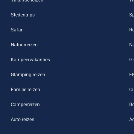
Stedentrips
Sp
Safari
R
Natuurreizen
Na
Kampeervakanties
Gr
Glamping reizen
Fl
Familie reizen
Cu
Camperreizen
Bo
Auto reizen
Ac