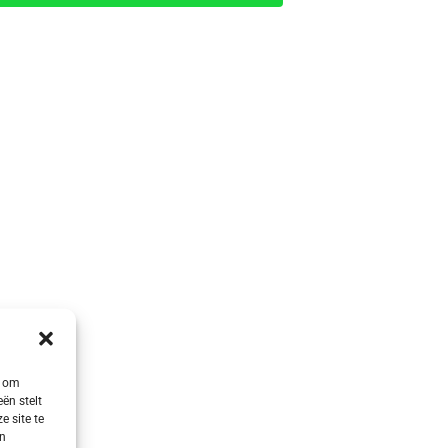
s om
ën stelt
e site te
en