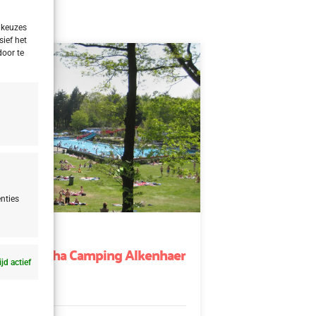
 keuzes
sief het
door te
nties
nd
d Appelscha Camping Alkenhaer
ijd actief