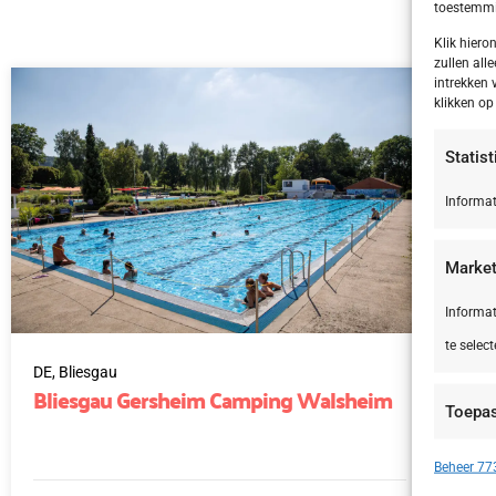
toestemmin
Klik hier
zullen alle
intrekken 
klikken o
Statis
Informat
Market
Informat
te select
DE,
Bliesgau
IT,
Bliesgau Gersheim Camping Walsheim
Le
Toepa
Si
Apparate
Beheer 773