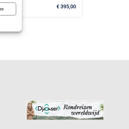
€ 395,00
ijd actief
es