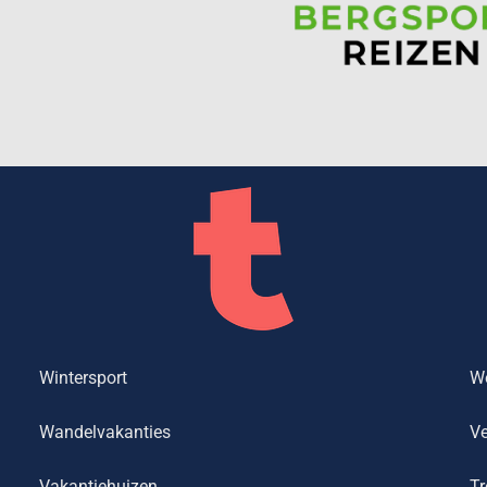
Wintersport
We
Wandelvakanties
Ve
Vakantiehuizen
Tr