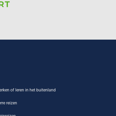
rken of leren in het buitenland
rre reizen
einreizen