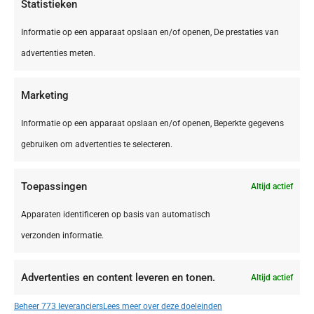
Statistieken
Informatie op een apparaat opslaan en/of openen, De prestaties van
advertenties meten.
Marketing
Informatie op een apparaat opslaan en/of openen, Beperkte gegevens
gebruiken om advertenties te selecteren.
Toepassingen
Altijd actief
DE,
Bliesgau
Bliesgau Gersheim Camping Walsheim
Apparaten identificeren op basis van automatisch
verzonden informatie.
Advertenties en content leveren en tonen.
Altijd actief
€ 395,00
Beheer 773 leveranciers
Lees meer over deze doeleinden