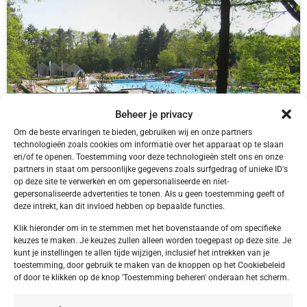
Beheer je privacy
Om de beste ervaringen te bieden, gebruiken wij en onze partners
technologieën zoals cookies om informatie over het apparaat op te slaan
en/of te openen. Toestemming voor deze technologieën stelt ons en onze
partners in staat om persoonlijke gegevens zoals surfgedrag of unieke ID's
NL,
Friesland
op deze site te verwerken en om gepersonaliseerde en niet-
Friesland Appelscha Camping Alkenhaer
gepersonaliseerde advertenties te tonen. Als u geen toestemming geeft of
deze intrekt, kan dit invloed hebben op bepaalde functies.
Klik hieronder om in te stemmen met het bovenstaande of om specifieke
keuzes te maken. Je keuzes zullen alleen worden toegepast op deze site. Je
kunt je instellingen te allen tijde wijzigen, inclusief het intrekken van je
€ 395,00
toestemming, door gebruik te maken van de knoppen op het Cookiebeleid
of door te klikken op de knop 'Toestemming beheren' onderaan het scherm.