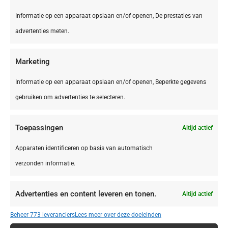
Informatie op een apparaat opslaan en/of openen, De prestaties van
advertenties meten.
Marketing
Informatie op een apparaat opslaan en/of openen, Beperkte gegevens
gebruiken om advertenties te selecteren.
NL,
Friesland
Toepassingen
Altijd actief
Friesland Appelscha Camping Alkenhaer
Apparaten identificeren op basis van automatisch
verzonden informatie.
€ 395,00
Advertenties en content leveren en tonen.
Altijd actief
Beheer 773 leveranciers
Lees meer over deze doeleinden