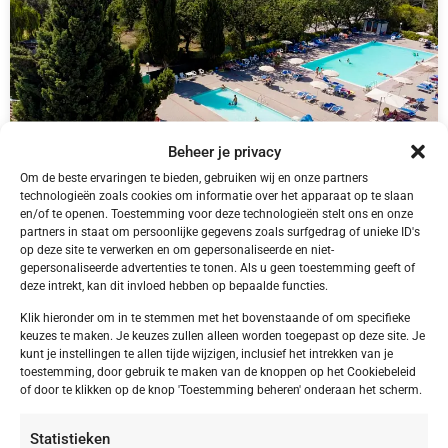
Beheer je privacy
Om de beste ervaringen te bieden, gebruiken wij en onze partners
technologieën zoals cookies om informatie over het apparaat op te slaan
en/of te openen. Toestemming voor deze technologieën stelt ons en onze
IT,
Le Marche
partners in staat om persoonlijke gegevens zoals surfgedrag of unieke ID's
Le Marche San Costanzo Camping Mar y Sierra
op deze site te verwerken en om gepersonaliseerde en niet-
gepersonaliseerde advertenties te tonen. Als u geen toestemming geeft of
deze intrekt, kan dit invloed hebben op bepaalde functies.
Klik hieronder om in te stemmen met het bovenstaande of om specifieke
keuzes te maken. Je keuzes zullen alleen worden toegepast op deze site. Je
kunt je instellingen te allen tijde wijzigen, inclusief het intrekken van je
€ 415,00
toestemming, door gebruik te maken van de knoppen op het Cookiebeleid
of door te klikken op de knop 'Toestemming beheren' onderaan het scherm.
Statistieken