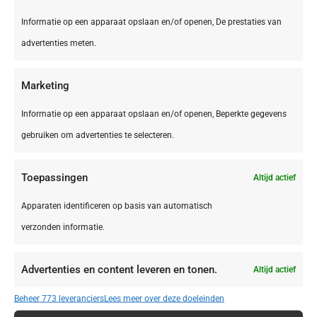
Informatie op een apparaat opslaan en/of openen, De prestaties van
advertenties meten.
Marketing
Informatie op een apparaat opslaan en/of openen, Beperkte gegevens
gebruiken om advertenties te selecteren.
DE,
Bliesgau
Toepassingen
Altijd actief
Bliesgau Gersheim Camping Walsheim
Apparaten identificeren op basis van automatisch
verzonden informatie.
€ 395,00
Advertenties en content leveren en tonen.
Altijd actief
Beheer 773 leveranciers
Lees meer over deze doeleinden