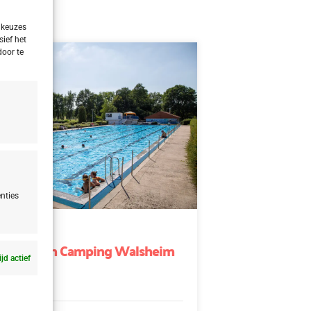
 keuzes
sief het
door te
nties
u
u Gersheim Camping Walsheim
ijd actief