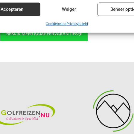
€ 395,00
enties en content leveren en tonen.
Alt
Accepteren
Weiger
Beheer opti
Cookiebeleid
Privacybeleid
BEKIJK MEER KAMPEERVAKANTIES