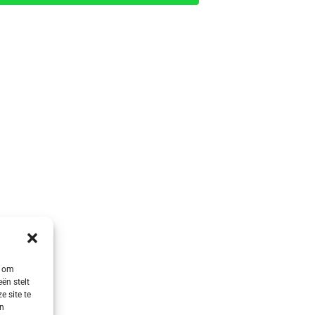
s om
ën stelt
e site te
en