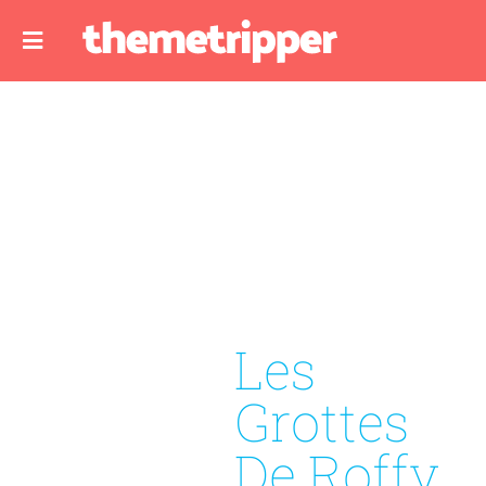
Les
Grottes
De Roffy