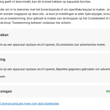
g geeft of deze intrekt, kan dit invloed hebben op bepaalde functies.
onder om in te stemmen met het bovenstaande of om specifieke keuzes te maken. Je
en worden toegepast op deze site. Je kunt je instellingen te allen tijde wijzigen, inclu
van je toestemming, door gebruik te maken van de knoppen op het Cookiebeleid of 
p de knop 'Toestemming beheren' onderaan het scherm.
tieken
ie op een apparaat opslaan en/of openen, De prestaties van advertenties meten.
ing
ie op een apparaat opslaan en/of openen, Beperkte gegevens gebruiken om adverte
eren.
Friesland
DE,
Bliesga
iesland Appelscha Camping Alkenhaer
Bliesga
ssingen
Alt
n identificeren op basis van automatisch verzonden informatie.
 leveranciers
Lees meer over deze doeleinden