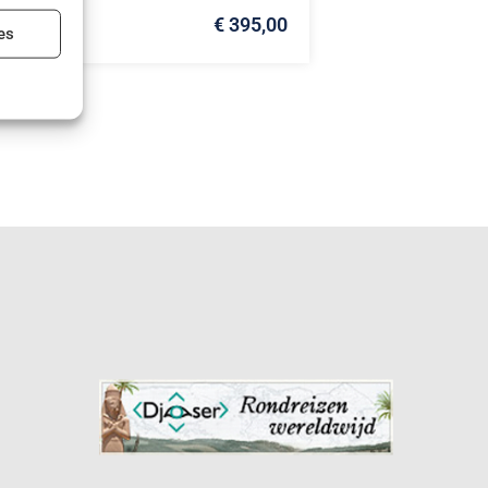
€ 395,00
ijd actief
es