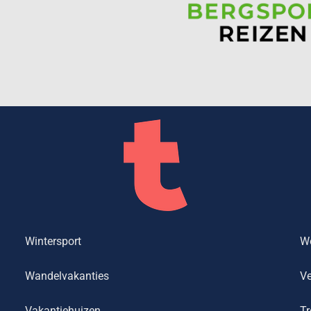
Wintersport
We
Wandelvakanties
Ve
Vakantiehuizen
Tr