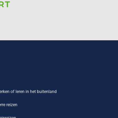
rken of leren in het buitenland
rre reizen
einreizen