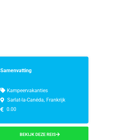
Samenvatting
Kampeervakanties
Sarlat-la-Canéda,
Frankrijk
0.00
BEKIJK DEZE REIS