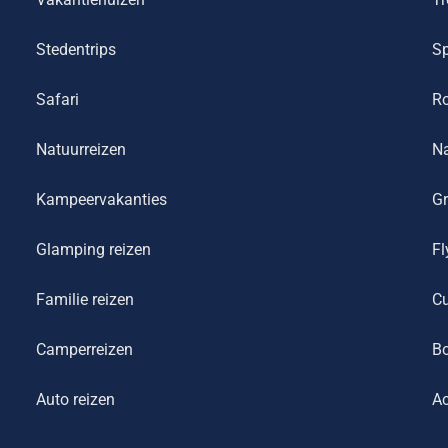
Stedentrips
Sp
Safari
R
Natuurreizen
Na
Kampeervakanties
Gr
Glamping reizen
Fl
Familie reizen
Cu
Camperreizen
Bo
Auto reizen
Ac