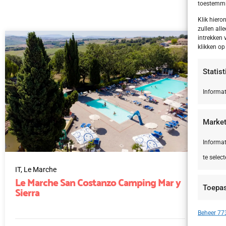
toestemmin
Klik hier
zullen alle
intrekken 
klikken o
Statis
Informat
Market
Informat
te select
IT,
Le Marche
NL,
Le Marche San Costanzo Camping Mar y
Fr
Sierra
Toepa
Apparate
Beheer 773