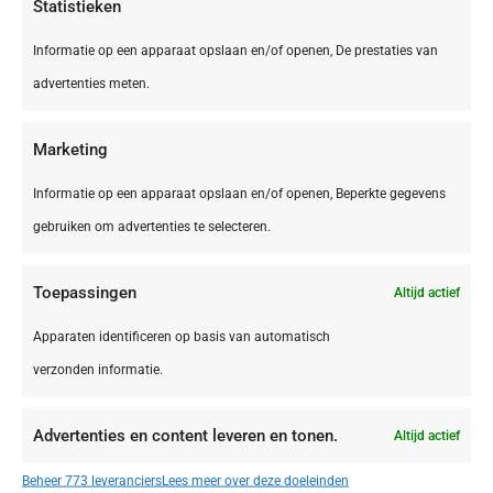
Statistieken
Informatie op een apparaat opslaan en/of openen, De prestaties van
advertenties meten.
Marketing
Informatie op een apparaat opslaan en/of openen, Beperkte gegevens
gebruiken om advertenties te selecteren.
Toepassingen
Altijd actief
IT,
Le Marche
Le Marche San Costanzo Camping Mar y Sierra
Apparaten identificeren op basis van automatisch
verzonden informatie.
Advertenties en content leveren en tonen.
Altijd actief
€ 415,00
Beheer 773 leveranciers
Lees meer over deze doeleinden