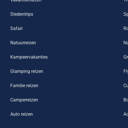
Stedentrips
Sp
Safari
R
Natuurreizen
Na
Kampeervakanties
Gr
Glamping reizen
Fl
Familie reizen
Cu
Camperreizen
Bo
Auto reizen
Ac