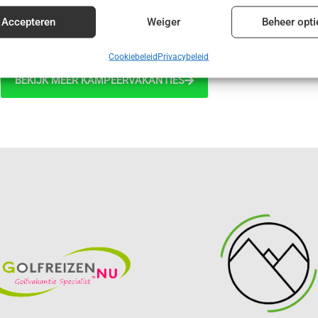
€ 415,00
enties en content leveren en tonen.
Alt
Accepteren
Weiger
Beheer opti
Cookiebeleid
Privacybeleid
BEKIJK MEER KAMPEERVAKANTIES