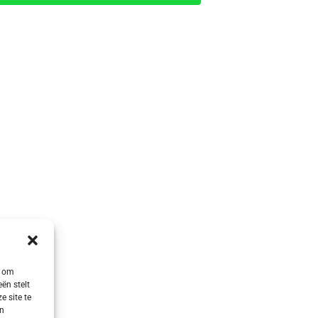
s om
ën stelt
e site te
en