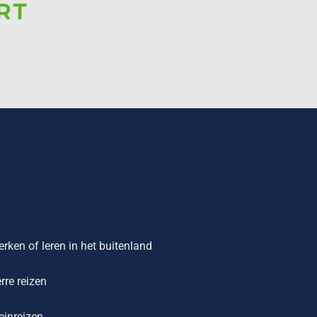
rken of leren in het buitenland
rre reizen
einreizen