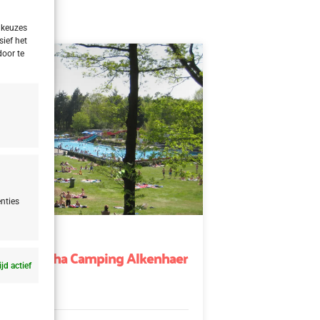
 keuzes
sief het
door te
nties
nd
d Appelscha Camping Alkenhaer
ijd actief