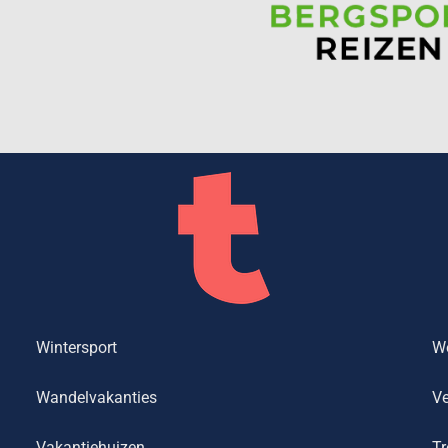
Wintersport
We
Wandelvakanties
Ve
Vakantiehuizen
Tr