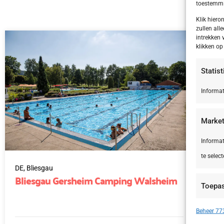
toestemmin
Klik hier
zullen alle
intrekken 
klikken o
Statis
Informat
Market
Informat
te select
DE,
Bliesgau
IT,
Bliesgau Gersheim Camping Walsheim
Le
Toepa
Si
Apparate
Beheer 773