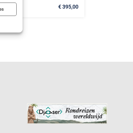
€ 395,00
ijd actief
es