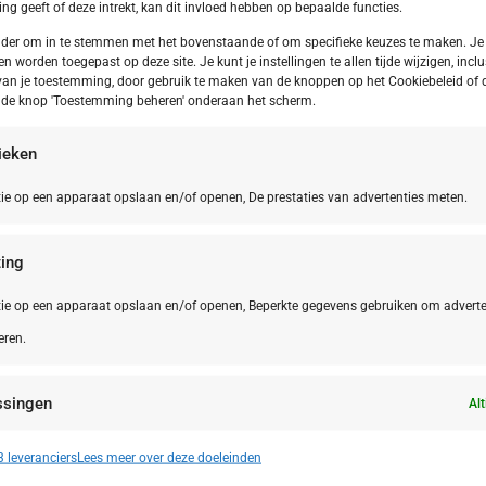
g geeft of deze intrekt, kan dit invloed hebben op bepaalde functies.
onder om in te stemmen met het bovenstaande of om specifieke keuzes te maken. Je
en worden toegepast op deze site. Je kunt je instellingen te allen tijde wijzigen, inclu
van je toestemming, door gebruik te maken van de knoppen op het Cookiebeleid of 
p de knop 'Toestemming beheren' onderaan het scherm.
tieken
ie op een apparaat opslaan en/of openen, De prestaties van advertenties meten.
ing
ie op een apparaat opslaan en/of openen, Beperkte gegevens gebruiken om adverte
eren.
Le Marche
NL,
Friesla
 Marche San Costanzo Camping Mar y
Frieslan
ssingen
erra
Alt
n identificeren op basis van automatisch verzonden informatie.
 leveranciers
Lees meer over deze doeleinden