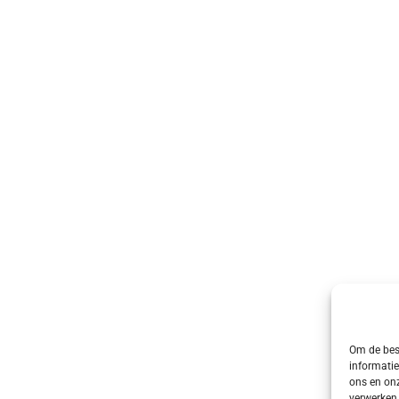
Om de best
informatie
ons en onz
verwerken 