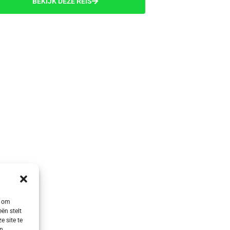
BEKIJK DEZE REIS
s om
ën stelt
e site te
en