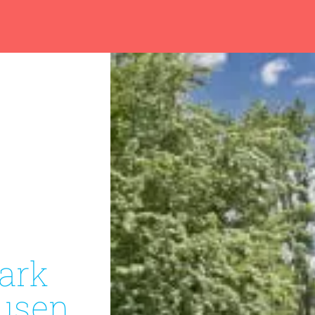
ark
usen