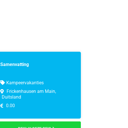
Samenvatting
Kampeervakanties
Frickenhausen am Main,
Duitsland
0.00