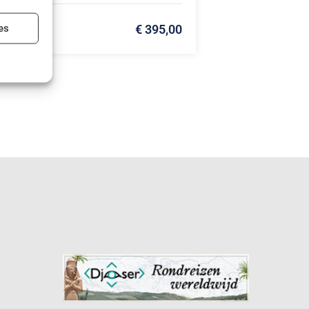
ijd actief
es
€ 395,00