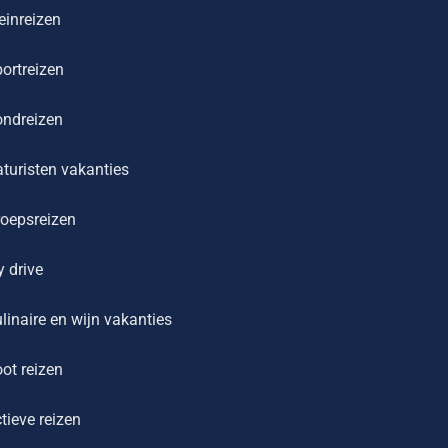
einreizen
ortreizen
ondreizen
turisten vakanties
oepsreizen
y drive
linaire en wijn vakanties
ot reizen
tieve reizen