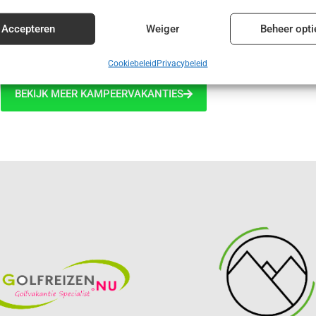
enties en content leveren en tonen.
Alt
Accepteren
Weiger
Beheer opti
€ 415,00
Cookiebeleid
Privacybeleid
BEKIJK MEER KAMPEERVAKANTIES