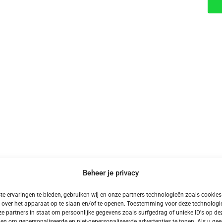
Beheer je privacy
e ervaringen te bieden, gebruiken wij en onze partners technologieën zoals cookie
 over het apparaat op te slaan en/of te openen. Toestemming voor deze technologie
Meer Kampeervakanties
e partners in staat om persoonlijke gegevens zoals surfgedrag of unieke ID's op dez
en om gepersonaliseerde en niet-gepersonaliseerde advertenties te tonen. Als u ge