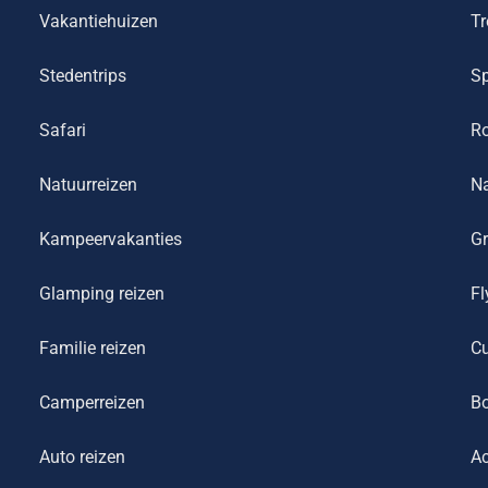
Vakantiehuizen
Tr
Stedentrips
Sp
Safari
R
Natuurreizen
Na
Kampeervakanties
Gr
Glamping reizen
Fl
Familie reizen
Cu
Camperreizen
Bo
Auto reizen
Ac