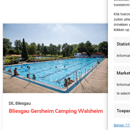
toestemmin
Klik hier
zullen alle
intrekken 
klikken o
Statis
Informat
Market
Informat
te select
DE,
Bliesgau
IT,
Bliesgau Gersheim Camping Walsheim
Le
Toepa
Si
Apparate
Beheer 773