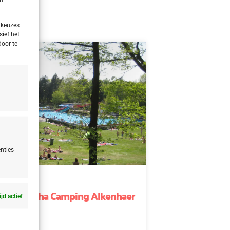
 keuzes
sief het
door te
nties
nd
d Appelscha Camping Alkenhaer
ijd actief