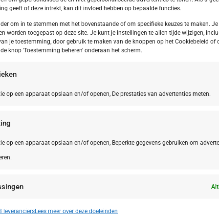
g geeft of deze intrekt, kan dit invloed hebben op bepaalde functies.
onder om in te stemmen met het bovenstaande of om specifieke keuzes te maken. Je
en worden toegepast op deze site. Je kunt je instellingen te allen tijde wijzigen, inclu
van je toestemming, door gebruik te maken van de knoppen op het Cookiebeleid of 
p de knop 'Toestemming beheren' onderaan het scherm.
tieken
ie op een apparaat opslaan en/of openen, De prestaties van advertenties meten.
ing
ie op een apparaat opslaan en/of openen, Beperkte gegevens gebruiken om adverte
eren.
Le Marche
NL,
Friesla
 Marche San Costanzo Camping Mar y
Frieslan
ssingen
Alt
erra
n identificeren op basis van automatisch verzonden informatie.
 leveranciers
Lees meer over deze doeleinden