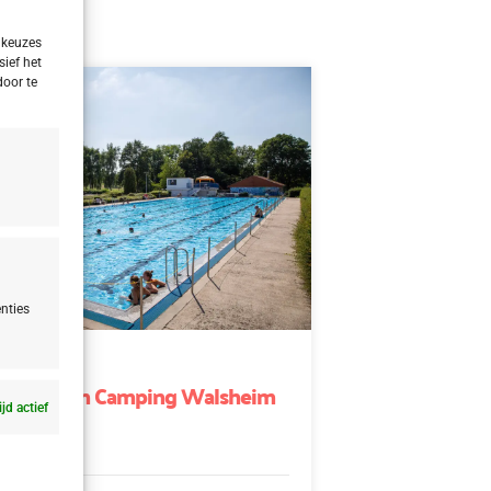
 keuzes
sief het
door te
nties
u
u Gersheim Camping Walsheim
ijd actief