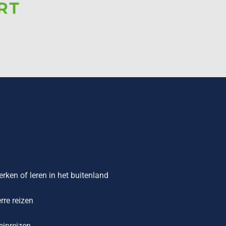
rken of leren in het buitenland
rre reizen
einreizen