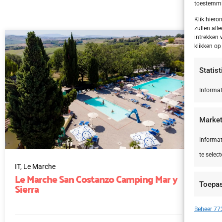
toestemmin
Klik hier
zullen alle
intrekken 
klikken o
Statis
Informat
Market
Informat
te select
IT,
Le Marche
NL,
Le Marche San Costanzo Camping Mar y
Fr
Sierra
Toepa
Apparate
Beheer 773