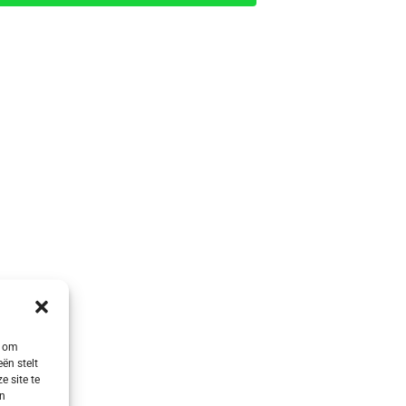
s om
ën stelt
e site te
en