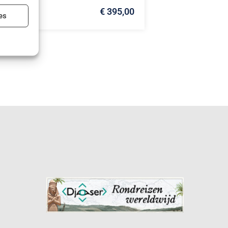
€ 395,00
ijd actief
es