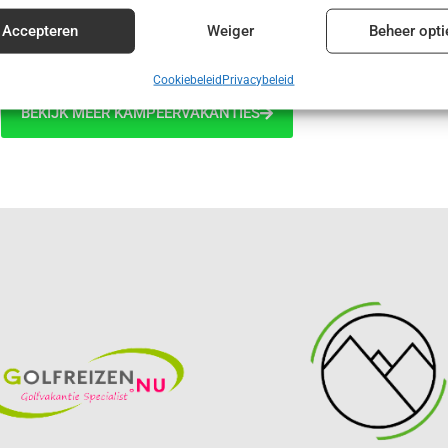
€ 395,00
enties en content leveren en tonen.
Alt
Accepteren
Weiger
Beheer opti
Cookiebeleid
Privacybeleid
BEKIJK MEER KAMPEERVAKANTIES