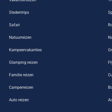
Stedentrips
Sp
Safari
R
Natuurreizen
Na
Kampeervakanties
Gr
Glamping reizen
Fl
Familie reizen
Cu
Camperreizen
Bo
Auto reizen
Ac