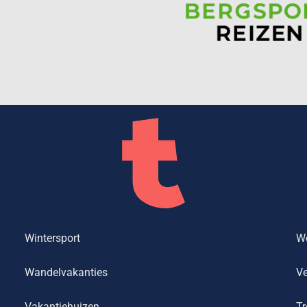
Wintersport
We
Wandelvakanties
Ve
Vakantiehuizen
Tr