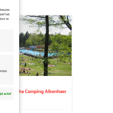
 keuzes
sief het
door te
nties
nd
d Appelscha Camping Alkenhaer
ijd actief