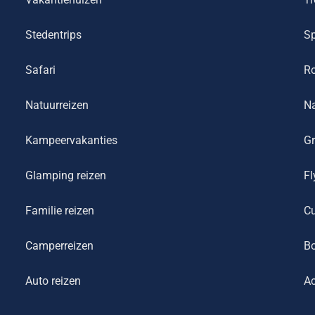
Stedentrips
Sp
Safari
R
Natuurreizen
Na
Kampeervakanties
Gr
Glamping reizen
Fl
Familie reizen
Cu
Camperreizen
Bo
Auto reizen
Ac