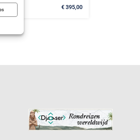
€ 395,00
ijd actief
es