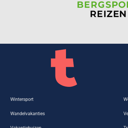
Wintersport
We
Wandelvakanties
Ve
Vakantiehuizen
Tr