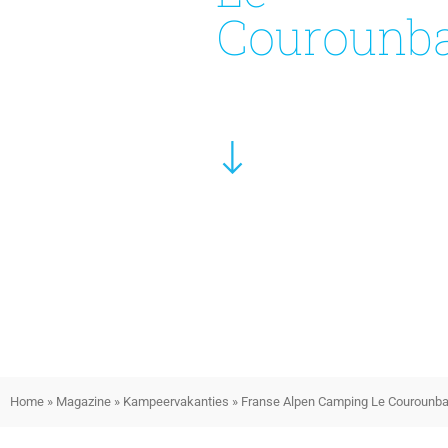
Courounb
Home
»
Magazine
»
Kampeervakanties
»
Franse Alpen Camping Le Courounb