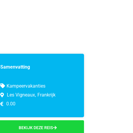
Samenvatting
Kampeervakanties
Les Vigneaux,
Frankrijk
0.00
BEKIJK DEZE REIS