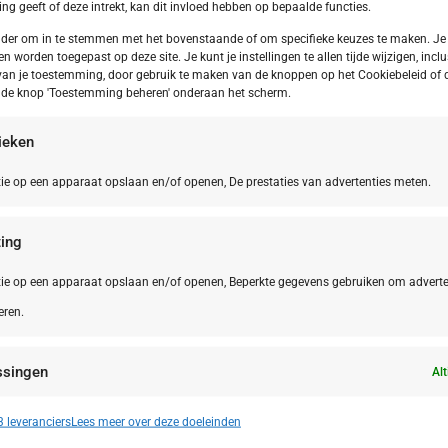
g geeft of deze intrekt, kan dit invloed hebben op bepaalde functies.
onder om in te stemmen met het bovenstaande of om specifieke keuzes te maken. Je
en worden toegepast op deze site. Je kunt je instellingen te allen tijde wijzigen, inclu
van je toestemming, door gebruik te maken van de knoppen op het Cookiebeleid of 
p de knop 'Toestemming beheren' onderaan het scherm.
tieken
ie op een apparaat opslaan en/of openen, De prestaties van advertenties meten.
ing
ie op een apparaat opslaan en/of openen, Beperkte gegevens gebruiken om adverte
eren.
Le Marche
NL,
Friesla
 Marche San Costanzo Camping Mar y
Frieslan
ssingen
erra
Alt
n identificeren op basis van automatisch verzonden informatie.
 leveranciers
Lees meer over deze doeleinden