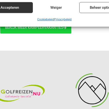
€ 415,00
enties en content leveren en tonen.
Alt
Accepteren
Weiger
Beheer opti
Cookiebeleid
Privacybeleid
BEKIJK MEER KAMPEERVAKANTIES