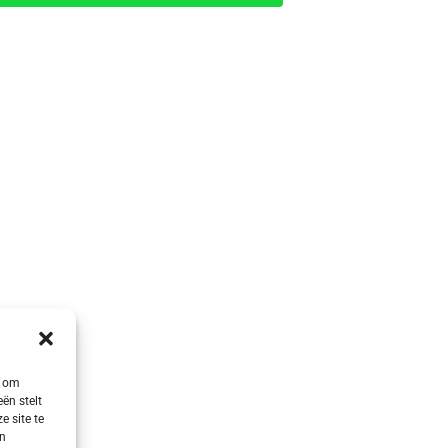
s om
ën stelt
e site te
en