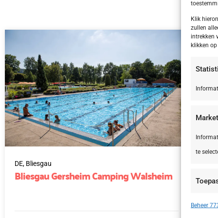
toestemmin
Klik hier
zullen alle
intrekken 
klikken o
Statis
Informat
Market
Informat
te select
DE,
Bliesgau
IT,
Bliesgau Gersheim Camping Walsheim
Le
Toepa
Si
Apparate
Beheer 773