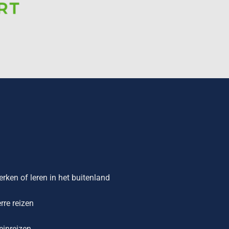
rken of leren in het buitenland
rre reizen
einreizen