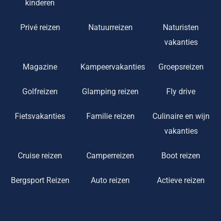
kinderen
Privé reizen
Natuurreizen
Naturisten
vakanties
Magazine
Kampeervakanties
Groepsreizen
Golfreizen
Glamping reizen
Fly drive
Fietsvakanties
Familie reizen
Culinaire en wijn
vakanties
Cruise reizen
Camperreizen
Boot reizen
Bergsport Reizen
Auto reizen
Actieve reizen