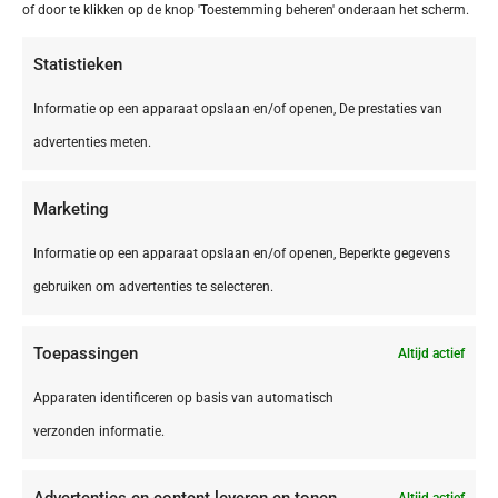
€ 395,00
of door te klikken op de knop 'Toestemming beheren' onderaan het scherm.
Statistieken
Informatie op een apparaat opslaan en/of openen, De prestaties van
advertenties meten.
Marketing
Informatie op een apparaat opslaan en/of openen, Beperkte gegevens
gebruiken om advertenties te selecteren.
Toepassingen
Altijd actief
IT,
Le Marche
Le Marche San Costanzo Camping Mar y Sierra
Apparaten identificeren op basis van automatisch
verzonden informatie.
Advertenties en content leveren en tonen.
Altijd actief