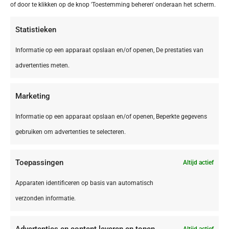
of door te klikken op de knop 'Toestemming beheren' onderaan het scherm.
€ 395,00
Statistieken
Informatie op een apparaat opslaan en/of openen, De prestaties van
advertenties meten.
Marketing
Informatie op een apparaat opslaan en/of openen, Beperkte gegevens
gebruiken om advertenties te selecteren.
Toepassingen
Altijd actief
Apparaten identificeren op basis van automatisch
IT,
Le Marche
verzonden informatie.
Le Marche San Costanzo Camping Mar y Sierra
Advertenties en content leveren en tonen.
Altijd actief