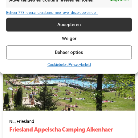
Beheer 773 leveranciers
Lees meer over deze doeleinden
€ 415,00
Accepteren
Weiger
Beheer opties
Cookiebeleid
Privacybeleid
NL,
Friesland
Friesland Appelscha Camping Alkenhaer