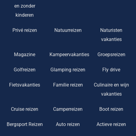
en zonder
kinderen
Privé reizen
Natuurreizen
Naturisten
vakanties
Magazine
Kampeervakanties
Groepsreizen
Golfreizen
Glamping reizen
Fly drive
Fietsvakanties
Familie reizen
Culinaire en wijn
vakanties
Cruise reizen
Camperreizen
Boot reizen
Bergsport Reizen
Auto reizen
Actieve reizen