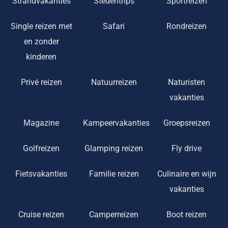
Strandvakanties
Stedentrips
Sportreizen
Single reizen met
Safari
Rondreizen
en zonder
kinderen
Privé reizen
Natuurreizen
Naturisten
vakanties
Magazine
Kampeervakanties
Groepsreizen
Golfreizen
Glamping reizen
Fly drive
Fietsvakanties
Familie reizen
Culinaire en wijn
vakanties
Cruise reizen
Camperreizen
Boot reizen