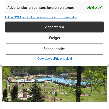
Le Marche San Costanzo Camping Mar y Sierra
Advertenties en content leveren en tonen.
Altijd actief
Beheer 773 leveranciers
Lees meer over deze doeleinden
Accepteren
€ 415,00
Weiger
Beheer opties
Cookiebeleid
Privacybeleid