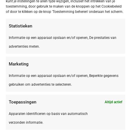
kunt je instellingen te allen tijde wijzigen, inclusief het intrekken van je
toestemming, door gebruik te maken van de knoppen op het Cookiebeleid
of door te klikken op de knop 'Toestemming beheren' onderaan het scherm.
Statistieken
€ 395,00
Informatie op een apparaat opslaan en/of openen, De prestaties van
advertenties meten.
Marketing
Informatie op een apparaat opslaan en/of openen, Beperkte gegevens
gebruiken om advertenties te selecteren.
Toepassingen
Altijd actief
Apparaten identificeren op basis van automatisch
verzonden informatie.
IT,
Le Marche