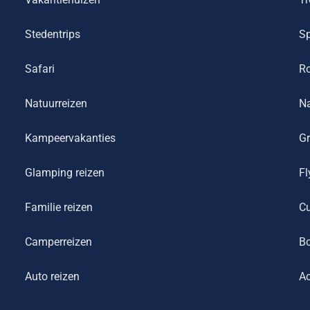
Stedentrips
Sp
Safari
R
Natuurreizen
Na
Kampeervakanties
Gr
Glamping reizen
Fl
Familie reizen
Cu
Camperreizen
Bo
Auto reizen
Ac