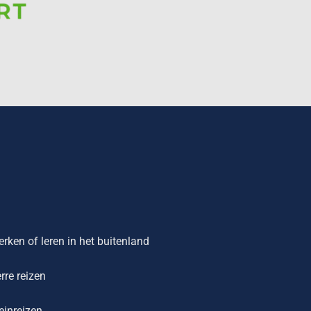
rken of leren in het buitenland
rre reizen
einreizen