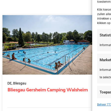
toestemmin
Klik hier
zullen alle
intrekken 
klikken o
Statis
Informat
Market
Informat
te select
DE,
Bliesgau
IT,
Bliesgau Gersheim Camping Walsheim
Le
Toepa
Si
Apparate
Beheer 773