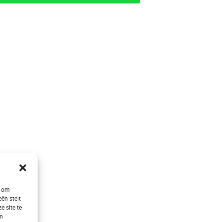
s om
ën stelt
e site te
en