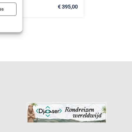
€ 395,00
ijd actief
es