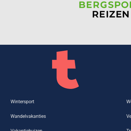
Wintersport
We
Wandelvakanties
Ve
Vakantiehuizen
Tr