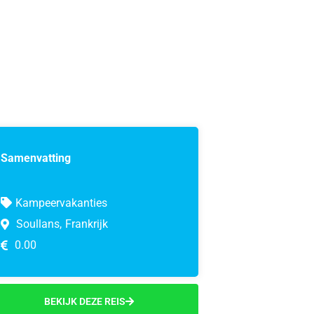
Samenvatting
Kampeervakanties
Soullans,
Frankrijk
0.00
BEKIJK DEZE REIS