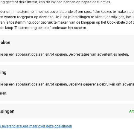
g geeft of deze intrekt, kan dit invloed hebben op bepaalde functies.
onder om in te stemmen met het bovenstaande of om specifieke keuzes te maken. Je
en worden toegepast op deze site. Je kunt je instellingen te allen tijde wijzigen, inclu
van je toestemming, door gebruik te maken van de knoppen op het Cookiebeleid of 
p de knop 'Toestemming beheren' onderaan het scherm.
tieken
ie op een apparaat opslaan en/of openen, De prestaties van advertenties meten.
ing
ie op een apparaat opslaan en/of openen, Beperkte gegevens gebruiken om adverte
eren.
Le Marche
NL,
Friesla
 Marche San Costanzo Camping Mar y
Frieslan
ssingen
erra
Alt
n identificeren op basis van automatisch verzonden informatie.
 leveranciers
Lees meer over deze doeleinden