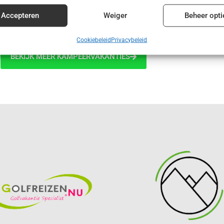
€ 415,00
enties en content leveren en tonen.
Alt
Accepteren
Weiger
Beheer opti
Cookiebeleid
Privacybeleid
BEKIJK MEER KAMPEERVAKANTIES