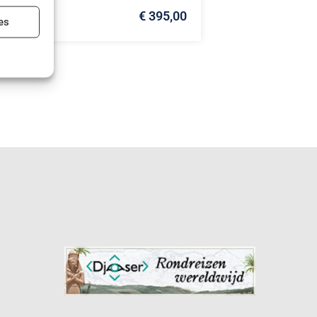
€ 395,00
ijd actief
es