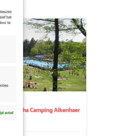
 keuzes
sief het
door te
nties
nd
d Appelscha Camping Alkenhaer
ijd actief