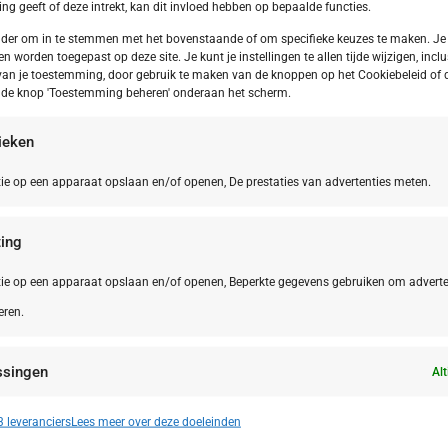
g geeft of deze intrekt, kan dit invloed hebben op bepaalde functies.
onder om in te stemmen met het bovenstaande of om specifieke keuzes te maken. Je
en worden toegepast op deze site. Je kunt je instellingen te allen tijde wijzigen, inclu
van je toestemming, door gebruik te maken van de knoppen op het Cookiebeleid of 
p de knop 'Toestemming beheren' onderaan het scherm.
tieken
ie op een apparaat opslaan en/of openen, De prestaties van advertenties meten.
ing
ie op een apparaat opslaan en/of openen, Beperkte gegevens gebruiken om adverte
eren.
Le Marche
NL,
Friesla
 Marche San Costanzo Camping Mar y
Frieslan
ssingen
erra
Alt
n identificeren op basis van automatisch verzonden informatie.
 leveranciers
Lees meer over deze doeleinden