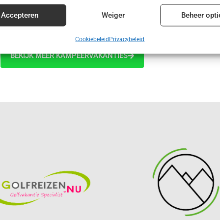
€ 415,00
enties en content leveren en tonen.
Alt
Accepteren
Weiger
Beheer opti
Cookiebeleid
Privacybeleid
BEKIJK MEER KAMPEERVAKANTIES