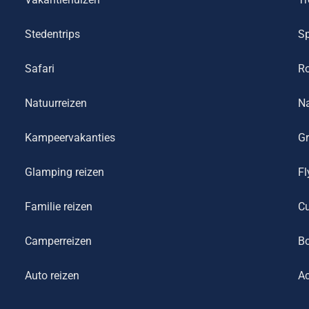
Stedentrips
Sp
Safari
R
Natuurreizen
Na
Kampeervakanties
Gr
Glamping reizen
Fl
Familie reizen
Cu
Camperreizen
Bo
Auto reizen
Ac