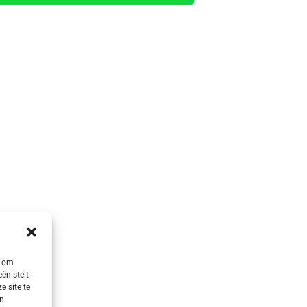
s om
ën stelt
e site te
en