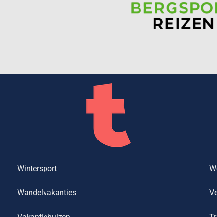
Wintersport
We
Wandelvakanties
Ve
Vakantiehuizen
Tr