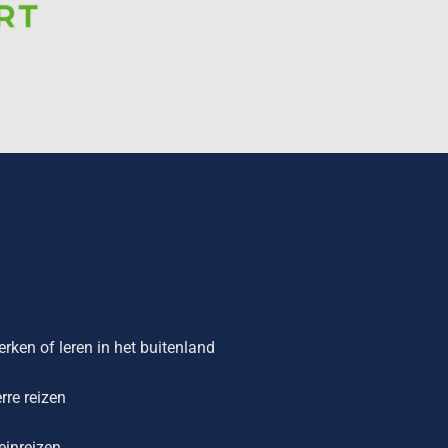
rken of leren in het buitenland
rre reizen
einreizen