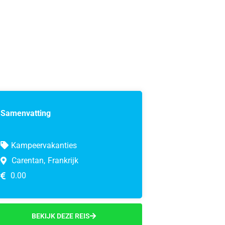
Samenvatting
Kampeervakanties
Carentan,
Frankrijk
0.00
BEKIJK DEZE REIS