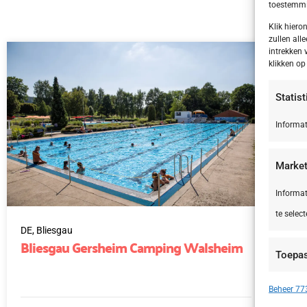
toestemmin
Klik hier
zullen alle
intrekken 
klikken o
Statis
Informat
Market
Informat
te select
DE,
Bliesgau
IT,
Bliesgau Gersheim Camping Walsheim
Le
Toepa
Si
Apparate
Beheer 773